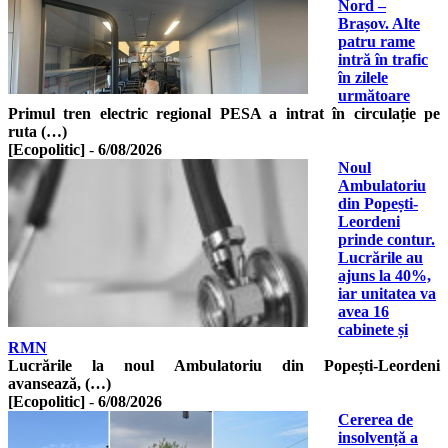
Nord –
Brașov. Alte
patru rame
intră în trafic
în zilele
următoare
Primul tren electric regional PESA a intrat în circulație pe
ruta (…)
[Ecopolitic]
-
6/08/2026
Noul
Ambulatoriu
din Popești-
Leordeni
prinde contur.
Lucrările au
ajuns la 40%,
iar unitatea va
avea 16
cabinete și
RMN
Lucrările la noul Ambulatoriu din Popești-Leordeni
avansează, (…)
[Ecopolitic]
-
6/08/2026
Cererea de
insolvență a