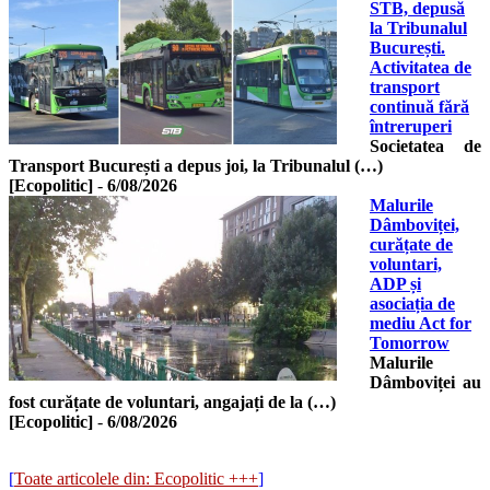
STB, depusă
la Tribunalul
București.
Activitatea de
transport
continuă fără
întreruperi
Societatea de
Transport București a depus joi, la Tribunalul (…)
[Ecopolitic]
-
6/08/2026
Malurile
Dâmboviței,
curățate de
voluntari,
ADP și
asociația de
mediu Act for
Tomorrow
Malurile
Dâmboviței au
fost curățate de voluntari, angajați de la (…)
[Ecopolitic]
-
6/08/2026
[
Toate articolele din: Ecopolitic +++
]