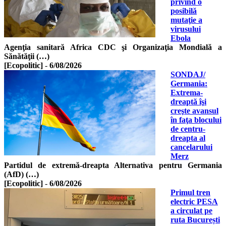
privind o
posibilă
mutaţie a
virusului
Ebola
Agenţia sanitară Africa CDC şi Organizaţia Mondială a
Sănătăţii (…)
[Ecopolitic]
-
6/08/2026
SONDAJ/
Germania:
Extrema-
dreaptă îşi
creşte avansul
în faţa blocului
de centru-
dreapta al
cancelarului
Merz
Partidul de extremă-dreapta Alternativa pentru Germania
(AfD) (…)
[Ecopolitic]
-
6/08/2026
Primul tren
electric PESA
a circulat pe
ruta București