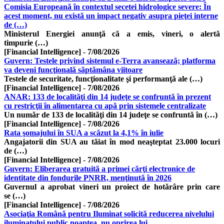
Comisia Europeană în contextul secetei hidrologice severe: În
acest moment, nu există un impact negativ asupra pieţei interne
de (…)
Ministerul Energiei anunţă că a emis, vineri, o alertă
timpurie (…)
[Financial Intelligence]
-
7/08/2026
Guvern: Testele privind sistemul e-Terra avansează; platforma
va deveni funcţională săptămâna viitoare
Testele de securitate, funcţionalitate şi performanţă ale (…)
[Financial Intelligence]
-
7/08/2026
ANAR: 133 de localităţi din 14 judeţe se confruntă în prezent
cu restricţii în alimentarea cu apă prin sistemele centralizate
Un număr de 133 de localităţi din 14 judeţe se confruntă în (…)
[Financial Intelligence]
-
7/08/2026
Rata şomajului în SUA a scăzut la 4,1% în iulie
Angajatorii din SUA au tăiat în mod neaşteptat 23.000 locuri
de (…)
[Financial Intelligence]
-
7/08/2026
Guvern: Eliberarea gratuită a primei cărţi electronice de
identitate din fondurile PNRR, menţinută în 2026
Guvernul a aprobat vineri un proiect de hotărâre prin care
se (…)
[Financial Intelligence]
-
7/08/2026
Asociaţia Română pentru Iluminat solicită reducerea nivelului
iluminatului public noaptea, nu oprirea lui