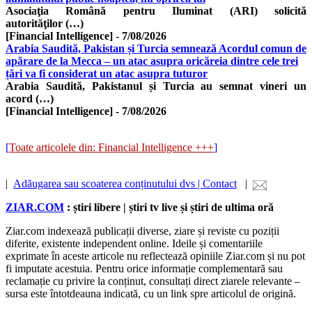
Asociaţia Română pentru Iluminat (ARI) solicită
autorităţilor (…)
[Financial Intelligence]
-
7/08/2026
Arabia Saudită, Pakistan și Turcia semnează Acordul comun de
apărare de la Mecca – un atac asupra oricăreia dintre cele trei
țări va fi considerat un atac asupra tuturor
Arabia Saudită, Pakistanul și Turcia au semnat vineri un
acord (…)
[Financial Intelligence]
-
7/08/2026
[
Toate articolele din: Financial Intelligence +++
]
|
Adăugarea sau scoaterea conținutului dvs | Contact
|
ZIAR.COM
: știri libere | știri tv live și știri de ultima oră
Ziar.com indexează publicații diverse, ziare și reviste cu poziții
diferite, existente independent online. Ideile și comentariile
exprimate în aceste articole nu reflectează opiniile Ziar.com și nu pot
fi imputate acestuia. Pentru orice informație complementară sau
reclamație cu privire la conținut, consultați direct ziarele relevante –
sursa este întotdeauna indicată, cu un link spre articolul de origină.