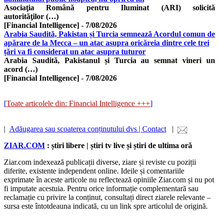
Asociaţia Română pentru Iluminat (ARI) solicită
autorităţilor (…)
[Financial Intelligence]
-
7/08/2026
Arabia Saudită, Pakistan și Turcia semnează Acordul comun de
apărare de la Mecca – un atac asupra oricăreia dintre cele trei
țări va fi considerat un atac asupra tuturor
Arabia Saudită, Pakistanul și Turcia au semnat vineri un
acord (…)
[Financial Intelligence]
-
7/08/2026
[
Toate articolele din: Financial Intelligence +++
]
|
Adăugarea sau scoaterea conținutului dvs | Contact
|
ZIAR.COM
: știri libere | știri tv live și știri de ultima oră
Ziar.com indexează publicații diverse, ziare și reviste cu poziții
diferite, existente independent online. Ideile și comentariile
exprimate în aceste articole nu reflectează opiniile Ziar.com și nu pot
fi imputate acestuia. Pentru orice informație complementară sau
reclamație cu privire la conținut, consultați direct ziarele relevante –
sursa este întotdeauna indicată, cu un link spre articolul de origină.