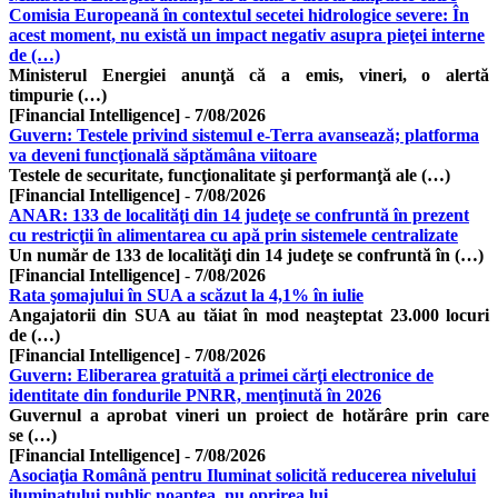
Comisia Europeană în contextul secetei hidrologice severe: În
acest moment, nu există un impact negativ asupra pieţei interne
de (…)
Ministerul Energiei anunţă că a emis, vineri, o alertă
timpurie (…)
[Financial Intelligence]
-
7/08/2026
Guvern: Testele privind sistemul e-Terra avansează; platforma
va deveni funcţională săptămâna viitoare
Testele de securitate, funcţionalitate şi performanţă ale (…)
[Financial Intelligence]
-
7/08/2026
ANAR: 133 de localităţi din 14 judeţe se confruntă în prezent
cu restricţii în alimentarea cu apă prin sistemele centralizate
Un număr de 133 de localităţi din 14 judeţe se confruntă în (…)
[Financial Intelligence]
-
7/08/2026
Rata şomajului în SUA a scăzut la 4,1% în iulie
Angajatorii din SUA au tăiat în mod neaşteptat 23.000 locuri
de (…)
[Financial Intelligence]
-
7/08/2026
Guvern: Eliberarea gratuită a primei cărţi electronice de
identitate din fondurile PNRR, menţinută în 2026
Guvernul a aprobat vineri un proiect de hotărâre prin care
se (…)
[Financial Intelligence]
-
7/08/2026
Asociaţia Română pentru Iluminat solicită reducerea nivelului
iluminatului public noaptea, nu oprirea lui