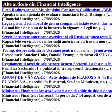
Alte articole din Financial Intelligence
Fitch Ratings acordă Municipiului Constanța Calificativul „BBB-“
Agenția internațională de evaluare financiară Fitch Ratings a (…
[Financial Intelligence]
-
7/08/2026
Legea privind echilibrul de gen în companiile listate există, da
La mai bine de un an de la intrarea în vigoare a Legii nr. (…)
[Financial Intelligence]
-
7/08/2026
Serviciile secrete americane avertizează că Rusia ar putea test
Rapoartele serviciilor de informații americane au tras un nou (…
[Financial Intelligence]
-
7/08/2026
Trump, despre solicitările Ucrainei pentru noi arme: „Și noi ave
Președintele Statelor Unite, Donald Trump, a declarat că SUA (
[Financial Intelligence]
-
7/08/2026
Regulamentul taxei de salubrizare pentru Sectorul 1 a fost pus în
Primăria Sectorului 1 a publicat în transparență decizională (…)
[Financial Intelligence]
-
7/08/2026
ANUNȚ DE VÂNZARE – Activ deținut de FLAROS S.A. în Bucureșt
FLAROS S.A., cu sediul în București, Str. Ion Minulescu, nr. (…
[Financial Intelligence]
-
7/08/2026
Ministerul Finanțelor lansează vineri o nouă ediţie de titluri de s
Ministerul Finanţelor lansează, în perioada 7-14 august, cea de-a
[Financial Intelligence]
-
7/08/2026