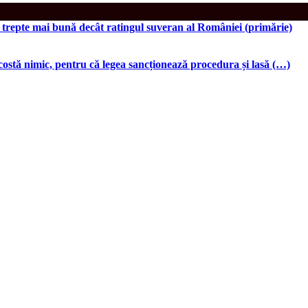
i trepte mai bună decât ratingul suveran al României (primărie)
ostă nimic, pentru că legea sancționează procedura și lasă (…)