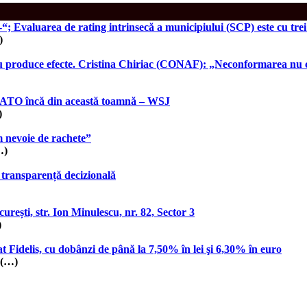
; Evaluarea de rating intrinsecă a municipiului (SCP) este cu tre
)
r nu produce efecte. Cristina Chiriac (CONAF): „Neconformarea nu c
a NATO încă din această toamnă – WSJ
)
m nevoie de rachete”
…)
 transparență decizională
i, str. Ion Minulescu, nr. 82, Sector 3
)
tat Fidelis, cu dobânzi de până la 7,50% în lei şi 6,30% în euro
 (…)