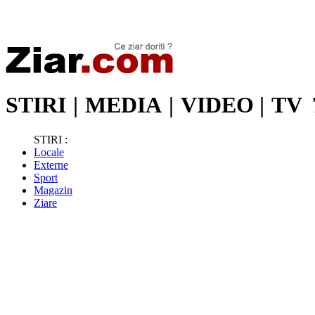
Stiri de ultima oră | Ultimele ştiri | Presa online | Stiri libere
STIRI
|
MEDIA
|
VIDEO
|
TV
STIRI :
Locale
Externe
Sport
Magazin
Ziare