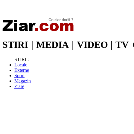
Stiri de ultima oră | Ultimele ştiri | Presa online | Stiri libere
STIRI
|
MEDIA
|
VIDEO
|
TV
STIRI :
Locale
Externe
Sport
Magazin
Ziare