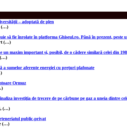
ersităţii – adoptată de plen
e (…)
ie să fie înrolate în platforma Ghiseul.ro. Până în prezent, peste 
rt (…)
 un maxim important și, posibil, de o cădere similară celei din 19
 (…)
că a sumelor aferente energiei cu preţuri plafonate
…)
âmtoare Ormuz
…)
inaliza investiţia de trecere de pe cărbune pe gaz a uneia dintre c
i, (…)
teneriatul public-privat
e (…)