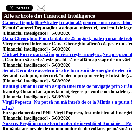
Alte articole din Financial Intelligence
Camera Deputaţilor/Strategia naţională pentru conservarea biodiv
Plenul Camerei Deputaţilor a adoptat, miercuri, proiectul de leg
[Financial Intelligence]
-
5/08/2026
Oana Gheorghiu: Până la data de 25 august, toate primăriile trebu
Vicepremierul interimar Oana Gheorghiu afirmă că, peste un sfe
[Financial Intelligence]
-
5/08/2026
Michael Burry pariază împotriva creșterii pieței: „Ne apropiem de
„Continuu să cred că este posibil să ne aflăm aproape de un vârf
[Financial Intelligence]
-
5/08/2026
Senat: Decontare accelerată către furnizorii de energie de electri
Senatul a adoptat, miercuri, în plen o propunere legislativă de (
[Financial Intelligence]
-
5/08/2026
Iranul şi Omanul convin asupra unei rute de navigaţie prin Str
Iranul şi Omanul au ajuns la o înţelegere privind coordonatele (
[Financial Intelligence]
-
5/08/2026
Virgil Popescu: Nu pot să nu mă întreb de ce la Mintia s-a putut f
a (…)
Europarlamentarul PNL Virgil Popescu, fost ministru al Energie
[Financial Intelligence]
-
5/08/2026
Nazare: Pregătim următorul motor de investiţii al României – Par
România are nevoie de un nou motor de dezvoltare, pe măsură c