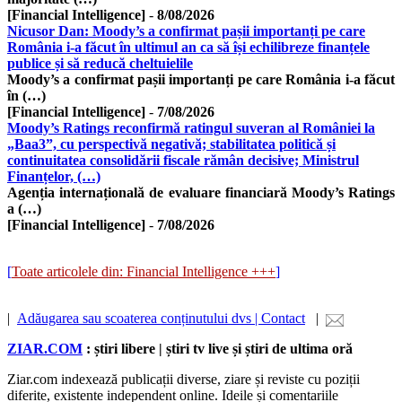
[Financial Intelligence]
-
8/08/2026
Nicusor Dan: Moody’s a confirmat pașii importanți pe care
România i-a făcut în ultimul an ca să își echilibreze finanțele
publice și să reducă cheltuielile
Moody’s a confirmat pașii importanți pe care România i-a făcut
în (…)
[Financial Intelligence]
-
7/08/2026
Moody’s Ratings reconfirmă ratingul suveran al României la
„Baa3”, cu perspectivă negativă; stabilitatea politică și
continuitatea consolidării fiscale rămân decisive; Ministrul
Finanțelor, (…)
Agenția internațională de evaluare financiară Moody’s Ratings
a (…)
[Financial Intelligence]
-
7/08/2026
[
Toate articolele din: Financial Intelligence +++
]
|
Adăugarea sau scoaterea conținutului dvs | Contact
|
ZIAR.COM
: știri libere | știri tv live și știri de ultima oră
Ziar.com indexează publicații diverse, ziare și reviste cu poziții
diferite, existente independent online. Ideile și comentariile