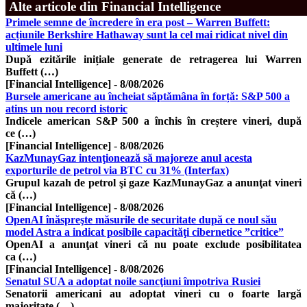
Alte articole din Financial Intelligence
Primele semne de încredere în era post – Warren Buffett:
acțiunile Berkshire Hathaway sunt la cel mai ridicat nivel din
ultimele luni
După ezitările inițiale generate de retragerea lui Warren
Buffett (…)
[Financial Intelligence]
-
8/08/2026
Bursele americane au încheiat săptămâna în forță: S&P 500 a
atins un nou record istoric
Indicele american S&P 500 a închis în creștere vineri, după
ce (…)
[Financial Intelligence]
-
8/08/2026
KazMunayGaz intenţionează să majoreze anul acesta
exporturile de petrol via BTC cu 31% (Interfax)
Grupul kazah de petrol şi gaze KazMunayGaz a anunţat vineri
că (…)
[Financial Intelligence]
-
8/08/2026
OpenAI înăspreşte măsurile de securitate după ce noul său
model Astra a indicat posibile capacităţi cibernetice ”critice”
OpenAI a anunţat vineri că nu poate exclude posibilitatea
ca (…)
[Financial Intelligence]
-
8/08/2026
Senatul SUA a adoptat noile sancţiuni împotriva Rusiei
Senatorii americani au adoptat vineri cu o foarte largă
majoritate (…)