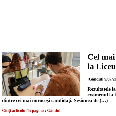
Cel mai 
la Lice
[Gândul]
9/07/2
Rezultatele l
examenul la l
dintre cei mai norocoși candidați. Sesiunea de (…)
Citiți articolul în pagina : Gândul