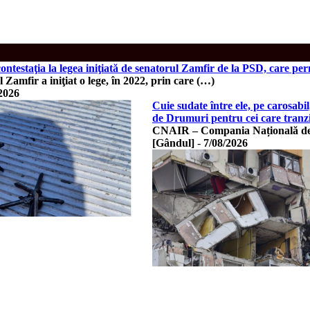
ntestaţia la legea iniţiată de senatorul Zamfir de la PSD, care per
 Zamfir a iniţiat o lege, în 2022, prin care (…)
2026
Cuie sudate între ele, pe carosab
de Drumuri pentru cei care tranz
CNAIR – Compania Națională de A
[Gândul]
-
7/08/2026