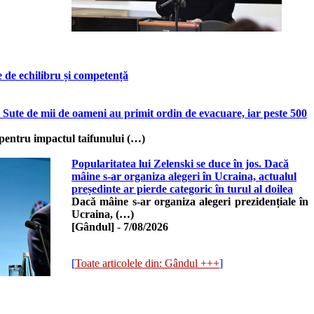
 de echilibru și competență
 Sute de mii de oameni au primit ordin de evacuare, iar peste 500
 pentru impactul taifunului (…)
Popularitatea lui Zelenski se duce în jos. Dacă
mâine s-ar organiza alegeri în Ucraina, actualul
președinte ar pierde categoric în turul al doilea
Dacă mâine s-ar organiza alegeri prezidențiale în
Ucraina, (…)
[Gândul]
-
7/08/2026
[
Toate articolele din: Gândul +++
]