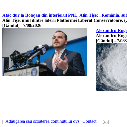
Atac dur la Bolojan din interiorul PNL. Alin Tișe: „România, su
Alin Tișe, unul dintre liderii Platformei Liberal-Conservatoare, 
[Gândul]
-
7/08/2026
Alexandru Rogobe
Alexandru Rogobe
[Gândul]
-
7/08/
|
Adăugarea sau scoaterea conținutului dvs | Contact
|