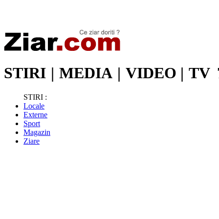
Stiri de ultima oră | Ultimele ştiri | Presa online | Stiri libere
STIRI
|
MEDIA
|
VIDEO
|
TV
STIRI :
Locale
Externe
Sport
Magazin
Ziare