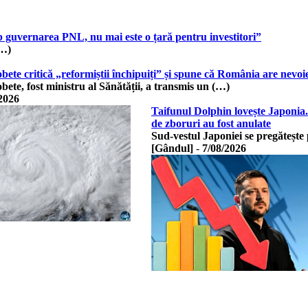
b guvernarea PNL, nu mai este o țară pentru investitori”
(…)
te critică „reformiștii închipuiți” și spune că România are nevoie
te, fost ministru al Sănătății, a transmis un (…)
2026
Taifunul Dolphin lovește Japonia.
de zboruri au fost anulate
Sud-vestul Japoniei se pregătește
[Gândul]
-
7/08/2026