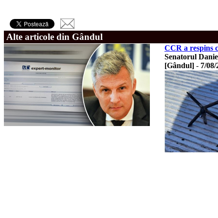
Alte articole din Gândul
CCR a respins co
Senatorul Daniel
[Gândul]
-
7/08/