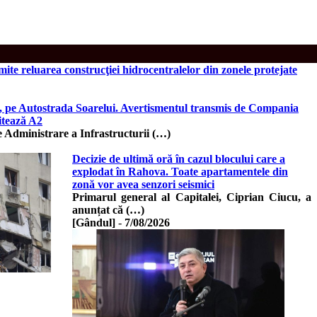
mite reluarea construcţiei hidrocentralelor din zonele protejate
il, pe Autostrada Soarelui. Avertismentul transmis de Compania
itează A2
dministrare a Infrastructurii (…)
Decizie de ultimă oră în cazul blocului care a
explodat în Rahova. Toate apartamentele din
zonă vor avea senzori seismici
Primarul general al Capitalei, Ciprian Ciucu, a
anunțat că (…)
[Gândul]
-
7/08/2026