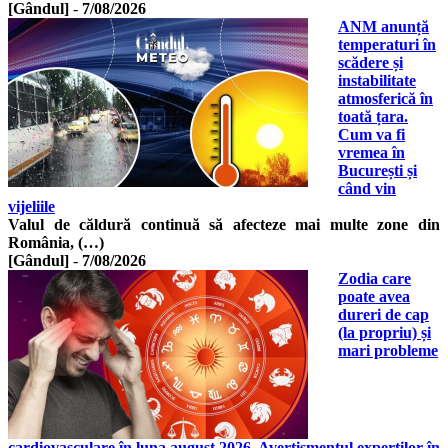
[Gândul]
-
7/08/2026
ANM anunță
temperaturi în
scădere și
instabilitate
atmosferică în
toată țara.
Cum va fi
vremea în
București și
când vin
vijeliile
Valul de căldură continuă să afecteze mai multe zone din
România, (…)
[Gândul]
-
7/08/2026
Zodia care
poate avea
dureri de cap
(la propriu) și
mari probleme
cardiovasculare în luna august 2026. Avertismentul experților în