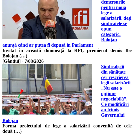
demersurile
pentru noua
lege a
salarizării, deși
sindicatele se
opun
categoric.
Bolojan
anunță când ar putea fi depusă în Parlament
Invitat în această dimineață la RFI, premierul demis Ilie
Bolojan (…)
[Gândul]
-
7/08/2026
Sindicaliștii
din sănătate
cer rescrierea
legii salarizării.
„Nu este o
opțiune
negociabilă”.
Ce modificări
au trimis
Guvernului
Bolojan
Forma proiectului de lege a salarizării convenită de cele
două (…)