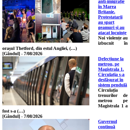
anti-imigrație
în Marea
Britanie.
Protestatarii
au spart
geamuri și au
atacat locuințe
Noi violențe au
izbucnit în
orașul Thetford, din estul Angliei, (…)
[Gândul]
-
7/08/2026
Defecțiune la
metrou, pe
Magistrala 1.
Circulația s-a
desfășurat în
sistem pendulă
Circulația
trenurilor de
metrou pe
Magistrala 1 a
fost s-a (…)
[Gândul]
-
7/08/2026
Guvernul
continuă