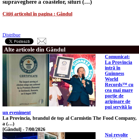
supraveghere a coastelor, situri (…)
Citiți articolul în pagina : Gândul
Distribue
Alte articole din Gândul
Comunicat:
La Provincia
intră în
Guinness
World
Records™ cu
cea mai mare
porție de
aripioare de
pui servită la
un eveniment
La Provincia, brandul de top al Carmistin The Food Company,
a (…)
[Gândul]
-
7/08/2026
Noi revolte