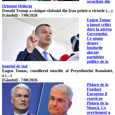
securitate din
Orientul Mijlociu
Donald Trump a câștigat războiul din Iran printr-o victorie (…)
[Gândul]
-
7/08/2026
Eugen Tomac
a lansat critici
dure la adresa
Guvernului.
Ce spune
despre
fondurile
alocate
partidelor
politice de la
bugetul de stat
Eugen Tomac, consilierul onorific al Președintelui României,
a (…)
[Gândul]
-
7/08/2026
Pîslaru de la
Fonduri
Europene îl
ceartă pe
Pîslaru de la
Muncă. Ce
avertisment a