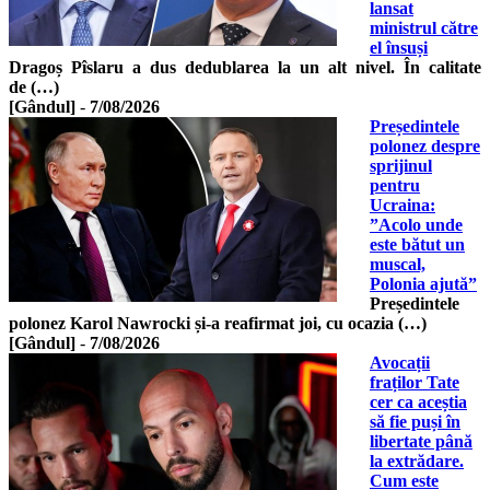
lansat
ministrul către
el însuși
Dragoș Pîslaru a dus dedublarea la un alt nivel. În calitate
de (…)
[Gândul]
-
7/08/2026
Președintele
polonez despre
sprijinul
pentru
Ucraina:
”Acolo unde
este bătut un
muscal,
Polonia ajută”
Președintele
polonez Karol Nawrocki și-a reafirmat joi, cu ocazia (…)
[Gândul]
-
7/08/2026
Avocații
fraților Tate
cer ca aceștia
să fie puși în
libertate până
la extrădare.
Cum este