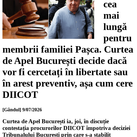
cea
mai
lungă
pentru
membrii familiei Pașca. Curtea
de Apel București decide dacă
vor fi cercetați în libertate sau
în arest preventiv, așa cum cere
DIICOT
[Gândul]
9/07/2026
Curtea de Apel București ia, joi, în discuție
contestația procurorilor DIICOT împotriva deciziei
Tribunalului București prin care s-a stabilit