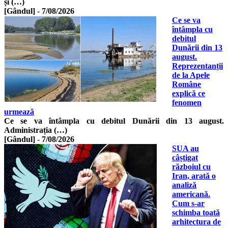
și (…)
[Gândul]
-
7/08/2026
Ce se va
întâmpla cu
debitul
Dunării din 13
august.
Reprezentanții
de la Apele
Române
explică ce
fenomen
urmează
Ce se va întâmpla cu debitul Dunării din 13 august.
Administrația (…)
[Gândul]
-
7/08/2026
SUA au
câștigat
războiul cu
Iran, arată o
analiză
americană.
Cum s-ar
schimba toată
arhitectura de