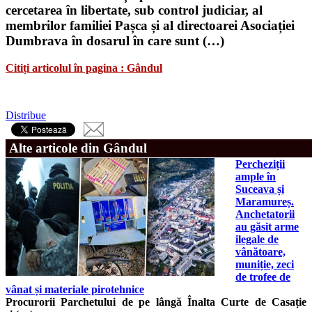
cercetarea în libertate, sub control judiciar, al
membrilor familiei Pașca și al directoarei Asociației
Dumbrava în dosarul în care sunt (…)
Citiți articolul în pagina : Gândul
Distribue
Alte articole din Gândul
Percheziții
ample în
Suceava și
Maramureș.
Anchetatorii
au găsit arme
ilegale de
vânătoare,
muniție, zeci
de trofee de
vânat și materiale pirotehnice
Procurorii Parchetului de pe lângă Înalta Curte de Casație