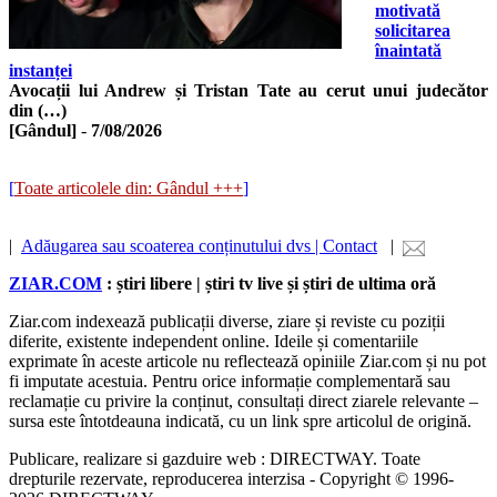
motivată
solicitarea
înaintată
instanței
Avocații lui Andrew și Tristan Tate au cerut unui judecător
din (…)
[Gândul]
-
7/08/2026
[
Toate articolele din: Gândul +++
]
|
Adăugarea sau scoaterea conținutului dvs | Contact
|
ZIAR.COM
: știri libere | știri tv live și știri de ultima oră
Ziar.com indexează publicații diverse, ziare și reviste cu poziții
diferite, existente independent online. Ideile și comentariile
exprimate în aceste articole nu reflectează opiniile Ziar.com și nu pot
fi imputate acestuia. Pentru orice informație complementară sau
reclamație cu privire la conținut, consultați direct ziarele relevante –
sursa este întotdeauna indicată, cu un link spre articolul de origină.
Publicare, realizare si gazduire web : DIRECTWAY. Toate
drepturile rezervate, reproducerea interzisa - Copyright © 1996-