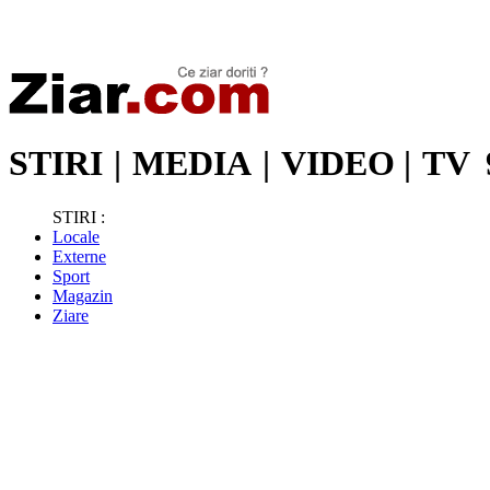
Stiri de ultima oră | Ultimele ştiri | Presa online | Stiri libere
STIRI
|
MEDIA
|
VIDEO
|
TV
STIRI :
Locale
Externe
Sport
Magazin
Ziare