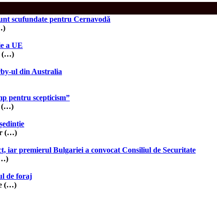
sunt scufundate pentru Cernavodă
…)
ție a UE
a (…)
rby-ul din Australia
mp pentru scepticism”
b (…)
ședinție
er (…)
, iar premierul Bulgariei a convocat Consiliul de Securitate
(…)
l de foraj
e (…)