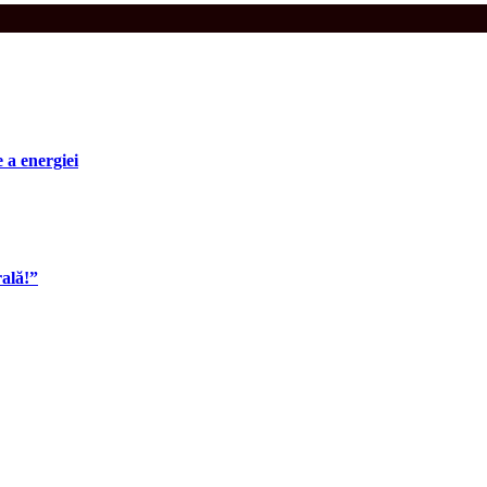
e a energiei
rală!”