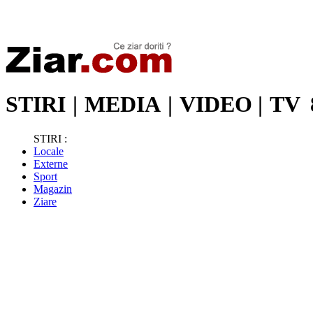
Stiri de ultima oră | Ultimele ştiri | Presa online | Stiri libere
STIRI
|
MEDIA
|
VIDEO
|
TV
STIRI :
Locale
Externe
Sport
Magazin
Ziare