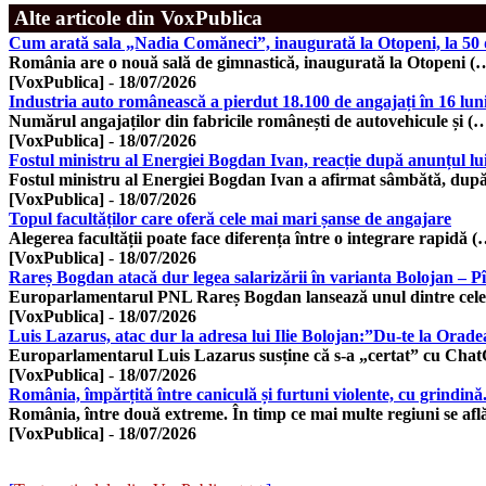
Alte articole din VoxPublica
Cum arată sala „Nadia Comăneci”, inaugurată la Otopeni, la 50 de
România are o nouă sală de gimnastică, inaugurată la Otopeni (
[VoxPublica]
-
18/07/2026
Industria auto românească a pierdut 18.100 de angajați în 16 lun
Numărul angajaților din fabricile românești de autovehicule și (
[VoxPublica]
-
18/07/2026
Fostul ministru al Energiei Bogdan Ivan, reacție după anunțul lui I
Fostul ministru al Energiei Bogdan Ivan a afirmat sâmbătă, dup
[VoxPublica]
-
18/07/2026
Topul facultăților care oferă cele mai mari șanse de angajare
Alegerea facultății poate face diferența între o integrare rapidă (
[VoxPublica]
-
18/07/2026
Rareș Bogdan atacă dur legea salarizării în varianta Bolojan – Pî
Europarlamentarul PNL Rareș Bogdan lansează unul dintre cel
[VoxPublica]
-
18/07/2026
Luis Lazarus, atac dur la adresa lui Ilie Bolojan:”Du-te la Orad
Europarlamentarul Luis Lazarus susține că s-a „certat” cu Ch
[VoxPublica]
-
18/07/2026
România, împărțită între caniculă și furtuni violente, cu grind
România, între două extreme. În timp ce mai multe regiuni se afl
[VoxPublica]
-
18/07/2026