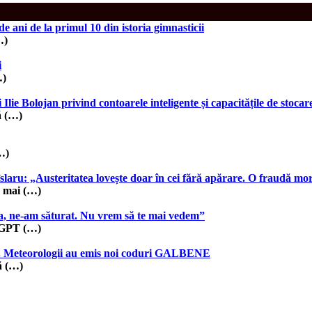
 ani de la primul 10 din istoria gimnasticii
…)
i
…)
lie Bolojan privind contoarele inteligente și capacitățile de stocar
ă (…)
…)
slaru: „Austeritatea lovește doar în cei fără apărare. O fraudă mo
e mai (…)
ea, ne-am săturat. Nu vrem să te mai vedem”
atGPT (…)
ină. Meteorologii au emis noi coduri GALBENE
ă (…)