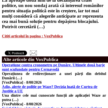
La aproape două luni de la declanșarea crizei
politice, un nou sondaj arată că interesul românilor
pentru situația politică este în creștere, iar tot mai
mulți consideră că alegerile anticipate ar reprezenta
cea mai bună soluție pentru depășirea blocajului.
Potrivit cercetării (…)
Citiți articolul în pagina : VoxPublica
Alte articole din VoxPublica
Operațiune contra cronometru pe Dunăre. Ultimele două barje
sunt scufundate pentru Cernavodă
Operațiunea de redirecționare a unei părți din debitul
Dunării (…)
[VoxPublica]
-
8/08/2026
Adio, alerte de poliție pe Waze? Decizia luată de Curtea de
Justiție a UE
Una dintre cele mai cunoscute funcții ale aplicației Waze ar
putea (…)
[VoxPublica]
-
8/08/2026