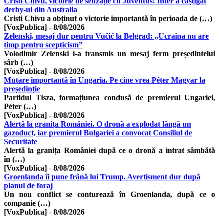
Cristi Chivu, victorie de senzație cu Juventus! Inter a câștigat
derby-ul din Australia
Cristi Chivu a obținut o victorie importantă în perioada de (…)
[VoxPublica]
-
8/08/2026
Zelenski, mesaj dur pentru Vučić la Belgrad: „Ucraina nu are
timp pentru scepticism”
Volodimir Zelenski i-a transmis un mesaj ferm președintelui
sârb (…)
[VoxPublica]
-
8/08/2026
Mutare importantă în Ungaria. Pe cine vrea Péter Magyar la
președinție
Partidul Tisza, formațiunea condusă de premierul Ungariei,
Péter (…)
[VoxPublica]
-
8/08/2026
Alertă la granița României. O dronă a explodat lângă un
gazoduct, iar premierul Bulgariei a convocat Consiliul de
Securitate
Alertă la granița României după ce o dronă a intrat sâmbătă
în (…)
[VoxPublica]
-
8/08/2026
Groenlanda îi pune frână lui Trump. Avertisment dur după
planul de foraj
Un nou conflict se conturează în Groenlanda, după ce o
companie (…)
[VoxPublica]
-
8/08/2026