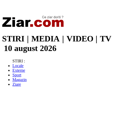
Stiri de ultima oră | Ultimele ştiri | Presa online | Stiri libere
STIRI
|
MEDIA
|
VIDEO
|
TV
10 august 2026
STIRI :
Locale
Externe
Sport
Magazin
Ziare