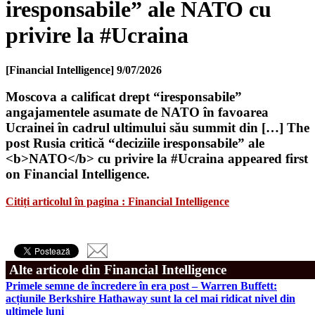
iresponsabile” ale NATO cu
privire la #Ucraina
[Financial Intelligence]
9/07/2026
Moscova a calificat drept “iresponsabile”
angajamentele asumate de NATO în favoarea
Ucrainei în cadrul ultimului său summit din […] The
post Rusia critică “deciziile iresponsabile” ale
<b>NATO</b> cu privire la #Ucraina appeared first
on Financial Intelligence.
Citiți articolul în pagina : Financial Intelligence
Alte articole din Financial Intelligence
Primele semne de încredere în era post – Warren Buffett:
acțiunile Berkshire Hathaway sunt la cel mai ridicat nivel din
ultimele luni