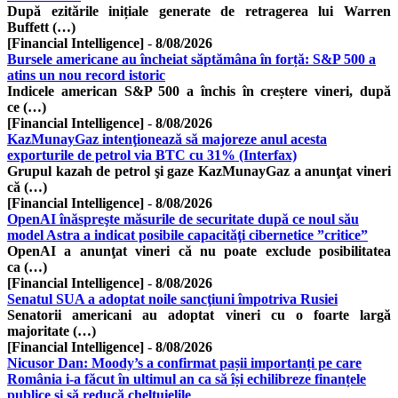
După ezitările inițiale generate de retragerea lui Warren
Buffett (…)
[Financial Intelligence]
-
8/08/2026
Bursele americane au încheiat săptămâna în forță: S&P 500 a
atins un nou record istoric
Indicele american S&P 500 a închis în creștere vineri, după
ce (…)
[Financial Intelligence]
-
8/08/2026
KazMunayGaz intenţionează să majoreze anul acesta
exporturile de petrol via BTC cu 31% (Interfax)
Grupul kazah de petrol şi gaze KazMunayGaz a anunţat vineri
că (…)
[Financial Intelligence]
-
8/08/2026
OpenAI înăspreşte măsurile de securitate după ce noul său
model Astra a indicat posibile capacităţi cibernetice ”critice”
OpenAI a anunţat vineri că nu poate exclude posibilitatea
ca (…)
[Financial Intelligence]
-
8/08/2026
Senatul SUA a adoptat noile sancţiuni împotriva Rusiei
Senatorii americani au adoptat vineri cu o foarte largă
majoritate (…)
[Financial Intelligence]
-
8/08/2026
Nicusor Dan: Moody’s a confirmat pașii importanți pe care
România i-a făcut în ultimul an ca să își echilibreze finanțele
publice și să reducă cheltuielile