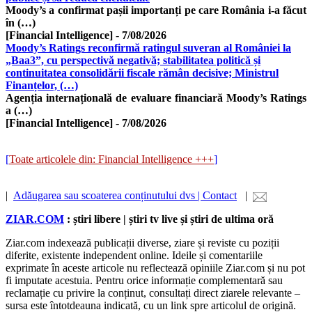
Moody’s a confirmat pașii importanți pe care România i-a făcut
în (…)
[Financial Intelligence]
-
7/08/2026
Moody’s Ratings reconfirmă ratingul suveran al României la
„Baa3”, cu perspectivă negativă; stabilitatea politică și
continuitatea consolidării fiscale rămân decisive; Ministrul
Finanțelor, (…)
Agenția internațională de evaluare financiară Moody’s Ratings
a (…)
[Financial Intelligence]
-
7/08/2026
[
Toate articolele din: Financial Intelligence +++
]
|
Adăugarea sau scoaterea conținutului dvs | Contact
|
ZIAR.COM
: știri libere | știri tv live și știri de ultima oră
Ziar.com indexează publicații diverse, ziare și reviste cu poziții
diferite, existente independent online. Ideile și comentariile
exprimate în aceste articole nu reflectează opiniile Ziar.com și nu pot
fi imputate acestuia. Pentru orice informație complementară sau
reclamație cu privire la conținut, consultați direct ziarele relevante –
sursa este întotdeauna indicată, cu un link spre articolul de origină.