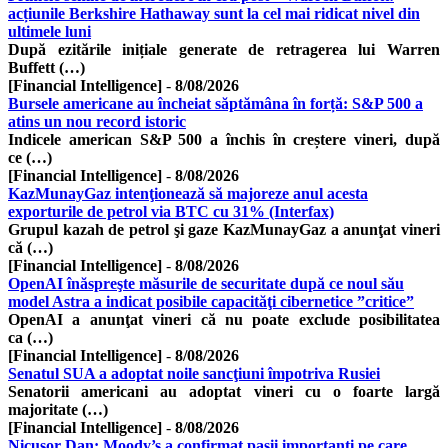
acțiunile Berkshire Hathaway sunt la cel mai ridicat nivel din
ultimele luni
După ezitările inițiale generate de retragerea lui Warren
Buffett (…)
[Financial Intelligence]
-
8/08/2026
Bursele americane au încheiat săptămâna în forță: S&P 500 a
atins un nou record istoric
Indicele american S&P 500 a închis în creștere vineri, după
ce (…)
[Financial Intelligence]
-
8/08/2026
KazMunayGaz intenţionează să majoreze anul acesta
exporturile de petrol via BTC cu 31% (Interfax)
Grupul kazah de petrol şi gaze KazMunayGaz a anunţat vineri
că (…)
[Financial Intelligence]
-
8/08/2026
OpenAI înăspreşte măsurile de securitate după ce noul său
model Astra a indicat posibile capacităţi cibernetice ”critice”
OpenAI a anunţat vineri că nu poate exclude posibilitatea
ca (…)
[Financial Intelligence]
-
8/08/2026
Senatul SUA a adoptat noile sancţiuni împotriva Rusiei
Senatorii americani au adoptat vineri cu o foarte largă
majoritate (…)
[Financial Intelligence]
-
8/08/2026
Nicusor Dan: Moody’s a confirmat pașii importanți pe care