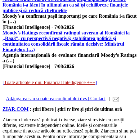
România i-a făcut în ultimul an ca să își echilibreze finanțele
publice și să reducă cheltuielile
Moody’s a confirmat pașii importanți pe care România i-a făcut
în (…)
[Financial Intelligence]
-
7/08/2026
Moody’s Ratings reconfirmă ratingul suveran al României la
„Baa3”, cu perspectivă negativă; stabilitatea politică și
continuitatea consolidării fiscale rămân decisive; Ministrul
Finanțelor, (…)
Agenția internațională de evaluare financiară Moody’s Ratings
a (…)
[Financial Intelligence]
-
7/08/2026
[
Toate articolele din: Financial Intelligence +++
]
|
Adăugarea sau scoaterea conținutului dvs | Contact
|
ZIAR.COM
: știri libere | știri tv live și știri de ultima oră
Ziar.com indexează publicații diverse, ziare și reviste cu poziții
diferite, existente independent online. Ideile și comentariile
exprimate în aceste articole nu reflectează opiniile Ziar.com și nu pot
fi imputate acestuia. Pentru orice informație complementară sau