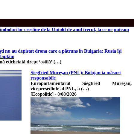
imbolurilor creștine de la Untold de anul trecut, la ce ne puteam
i nu au depistat drona care a pătruns în Bulgaria: Rusia îşi
adaptăm
nă etichetată drept ‘ostilă’ (…)
Siegfried Mureșan (PNL): Bolojan ia măsuri
responsabile
Europarlamentarul Siegfried Mureșan,
vicepreședinte al PNL, a (…)
[Ecopolitic]
-
8/08/2026