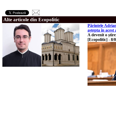
Alte articole din Ecopolitic
Părintele Adrian
aștepta în acest
A devenit o știr
[Ecopolitic]
-
8/