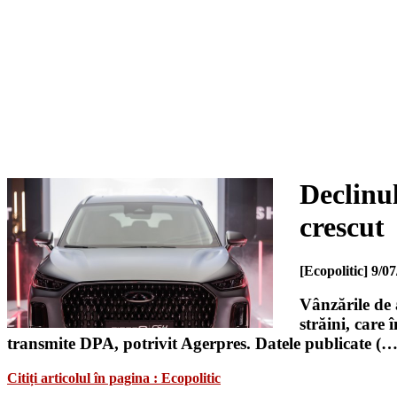
Declinul
crescut
[Ecopolitic]
9/07
Vânzările de 
străini, care
transmite DPA, potrivit Agerpres. Datele publicate (…
Citiți articolul în pagina : Ecopolitic