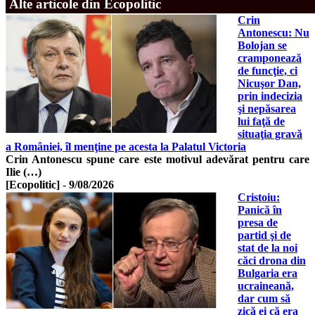
Alte articole din Ecopolitic
Crin
Antonescu: Nu
Bolojan se
cramponează
de funcţie, ci
Nicuşor Dan,
prin indecizia
şi nepăsarea
lui faţă de
situaţia gravă
a României, îl menţine pe acesta la Palatul Victoria
Crin Antonescu spune care este motivul adevărat pentru care
Ilie (…)
[Ecopolitic]
-
9/08/2026
Cristoiu:
Panică în
presa de
partid şi de
stat de la noi
căci drona din
Bulgaria era
ucraineană,
dar cum să
zică ei că era