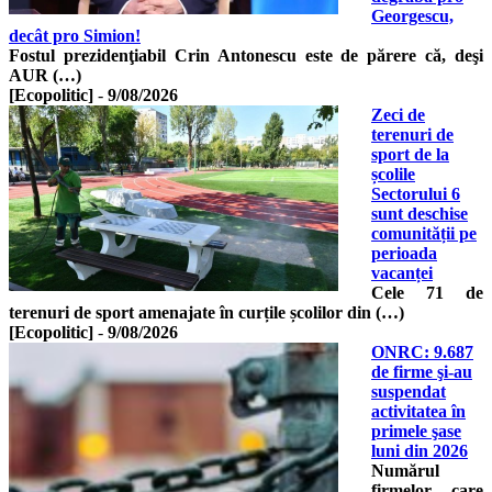
Georgescu,
decât pro Simion!
Fostul prezidenţiabil Crin Antonescu este de părere că, deşi
AUR (…)
[Ecopolitic]
-
9/08/2026
Zeci de
terenuri de
sport de la
școlile
Sectorului 6
sunt deschise
comunității pe
perioada
vacanței
Cele 71 de
terenuri de sport amenajate în curțile școlilor din (…)
[Ecopolitic]
-
9/08/2026
ONRC: 9.687
de firme şi-au
suspendat
activitatea în
primele şase
luni din 2026
Numărul
firmelor care