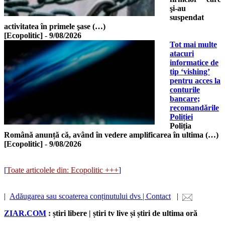
şi-au
suspendat
activitatea în primele şase (…)
[Ecopolitic]
-
9/08/2026
Tot mai multe
atacuri
informatice de
tip ‘vishing’
pentru acces la
conturile
bancare;
recomandările
Poliției
Poliția
Română anunță că, având în vedere amplificarea în ultima (…)
[Ecopolitic]
-
9/08/2026
[
Toate articolele din: Ecopolitic +++
]
|
Adăugarea sau scoaterea conținutului dvs | Contact
|
ZIAR.COM
: știri libere | știri tv live și știri de ultima oră