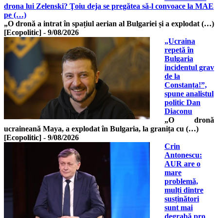
drona lui Zelenski? Ţoiu deja se pregătea să-l convoace la MAE
pe (…)
„O dronă a intrat în spațiul aerian al Bulgariei și a explodat (…)
[Ecopolitic]
-
9/08/2026
„Ucraina
repetă în
Bulgaria
incidentul grav
de la
Constanța!”,
spune analistul
politic Dan
Diaconu
„O dronă
ucraineană Maya, a explodat în Bulgaria, la granița cu (…)
[Ecopolitic]
-
9/08/2026
Crin
Antonescu:
AUR are o
mare
problemă,
mulți dintre
susținători
sunt mai
degrabă pro