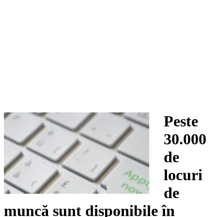
Peste
30.000
de
locuri
de
muncă sunt disponibile în