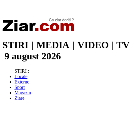
Stiri de ultima oră | Ultimele ştiri | Presa online | Stiri libere
STIRI
|
MEDIA
|
VIDEO
|
TV
9 august 2026
STIRI :
Locale
Externe
Sport
Magazin
Ziare