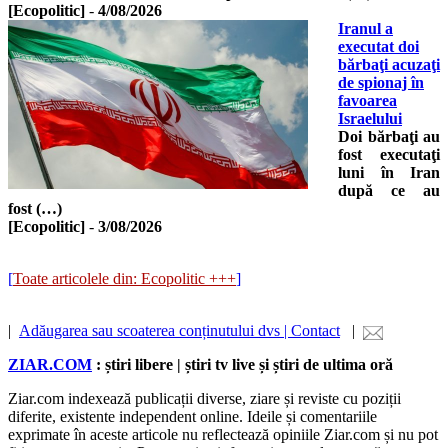
[Ecopolitic]
-
4/08/2026
Iranul a
executat doi
bărbaţi acuzaţi
de spionaj în
favoarea
Israelului
Doi bărbaţi au
fost executaţi
luni în Iran
după ce au
fost (…)
[Ecopolitic]
-
3/08/2026
[
Toate articolele din: Ecopolitic +++
]
|
Adăugarea sau scoaterea conținutului dvs | Contact
|
ZIAR.COM
: știri libere | știri tv live și știri de ultima oră
Ziar.com indexează publicații diverse, ziare și reviste cu poziții
diferite, existente independent online. Ideile și comentariile
exprimate în aceste articole nu reflectează opiniile Ziar.com și nu pot