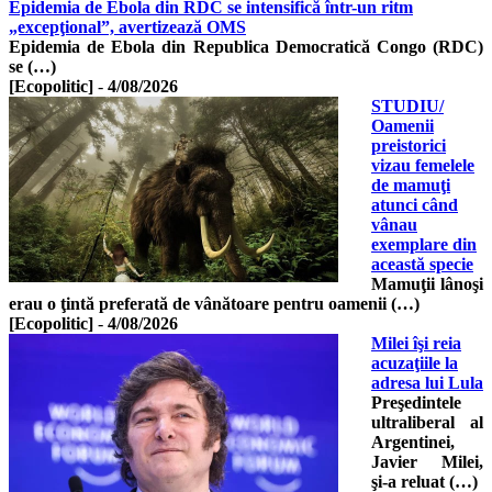
Epidemia de Ebola din RDC se intensifică într-un ritm
„excepţional”, avertizează OMS
Epidemia de Ebola din Republica Democratică Congo (RDC)
se (…)
[Ecopolitic]
-
4/08/2026
STUDIU/
Oamenii
preistorici
vizau femelele
de mamuţi
atunci când
vânau
exemplare din
această specie
Mamuţii lânoşi
erau o ţintă preferată de vânătoare pentru oamenii (…)
[Ecopolitic]
-
4/08/2026
Milei îşi reia
acuzaţiile la
adresa lui Lula
Preşedintele
ultraliberal al
Argentinei,
Javier Milei,
şi-a reluat (…)