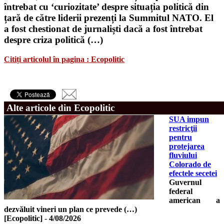
întrebat cu ‘curiozitate’ despre situația politică din
țară de către liderii prezenți la Summitul NATO. El
a fost chestionat de jurnaliști dacă a fost întrebat
despre criza politică (…)
Citiți articolul în pagina : Ecopolitic
Alte articole din Ecopolitic
SUA impun
restricţii
pentru
protejarea
fluviului
Colorado de
efectele secetei
Guvernul
federal
american a
dezvăluit vineri un plan ce prevede (…)
[Ecopolitic]
-
4/08/2026