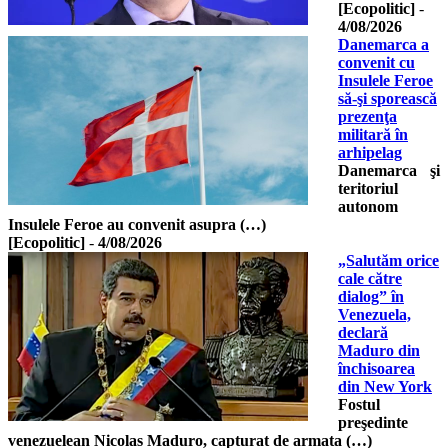
[Ecopolitic]
-
4/08/2026
Danemarca a
convenit cu
Insulele Feroe
să-şi sporească
prezenţa
militară în
arhipelag
Danemarca şi
teritoriul
autonom
Insulele Feroe au convenit asupra (…)
[Ecopolitic]
-
4/08/2026
„Salutăm orice
cale către
dialog” în
Venezuela,
declară
Maduro din
închisoarea
din New York
Fostul
preşedinte
venezuelean Nicolas Maduro, capturat de armata (…)