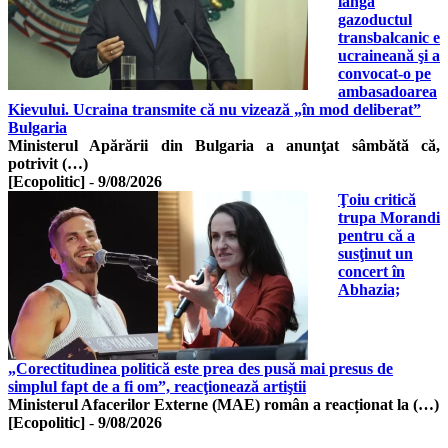
lângă
gazoductul
transbalcanic e
ucraineană şi a
convocat-o pe
ambasadoarea
Kievului. Ucraina transmite că nu vizează „în mod deliberat”
Bulgaria
Ministerul Apărării din Bulgaria a anunţat sâmbătă că,
potrivit (…)
[Ecopolitic]
-
9/08/2026
Ţoiu critică
trupa Morandi
pentru că a
susţinut un
concert în
Abhazia;
„Corectitudinea politică este prea des pusă mai presus de
simplul fapt de a fi om”, reacţionează artiştii
Ministerul Afacerilor Externe (MAE) român a reacționat la (…)
[Ecopolitic]
-
9/08/2026