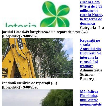
euro la Loto
6/49 şi de 3,85
milioane de
euro la Noroc,
la tragerea de
duminică
Categoria I a
jocului Loto 6/49 înregistrează un report de peste (…)
[Ecopolitic]
-
9/08/2026
Reparații pe
strada
Apusului din
București. Se
intervine la
carosabil și
trotuare
Administrația
Străzilor
București
continuă lucrările de reparații (…)
[Ecopolitic]
-
9/08/2026
Mănăstirea
Plumbuita,
unul dintre
monumentele