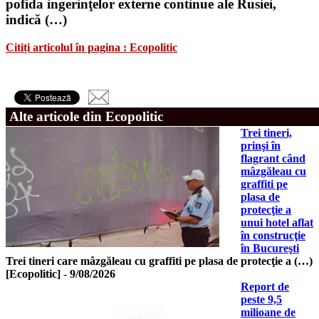
pofida ingerinţelor externe continue ale Rusiei,
indică (…)
Citiți articolul în pagina : Ecopolitic
Alte articole din Ecopolitic
Trei tineri,
prinşi în
flagrant când
mâzgăleau cu
graffiti pe
plasa de
protecţie a
unui hotel aflat
în construcţie
în Bucureşti
Trei tineri care mâzgăleau cu graffiti pe plasa de protecţie a (…)
[Ecopolitic]
-
9/08/2026
Report de
peste 9,5
milioane de