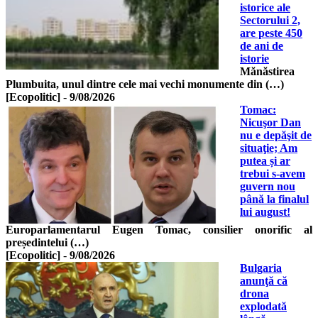
istorice ale
Sectorului 2,
are peste 450
de ani de
istorie
Mănăstirea
Plumbuita, unul dintre cele mai vechi monumente din (…)
[Ecopolitic]
-
9/08/2026
Tomac:
Nicuşor Dan
nu e depăşit de
situaţie; Am
putea și ar
trebui s-avem
guvern nou
până la finalul
lui august!
Europarlamentarul Eugen Tomac, consilier onorific al
președintelui (…)
[Ecopolitic]
-
9/08/2026
Bulgaria
anunţă că
drona
explodată