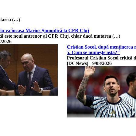
utarea (…)
lariu va încasa Marius Șumudică la CFR Cluj
 este noul antrenor al CFR Cluj, chiar dacă mutarea (…)
8/2026
Cristian Socol, după menținerea r
5. Cum se numește asta?”
Profesorul Cristian Socol critică 
[DCNews]
-
9/08/2026