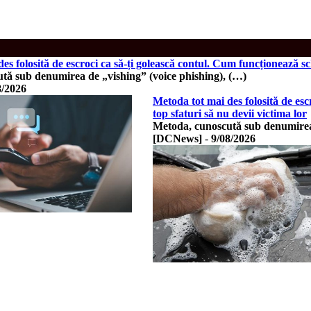
es folosită de escroci ca să-ți golească contul. Cum funcționează sc
tă sub denumirea de „vishing” (voice phishing), (…)
8/2026
Metoda tot mai des folosită de es
top sfaturi să nu devii victima lor
Metoda, cunoscută sub denumirea 
[DCNews]
-
9/08/2026