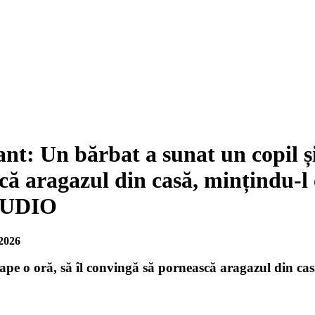
nt: Un bărbat a sunat un copil și
ă aragazul din casă, mințindu-l c
 AUDIO
2026
ape o oră, să îl convingă să pornească aragazul din cas