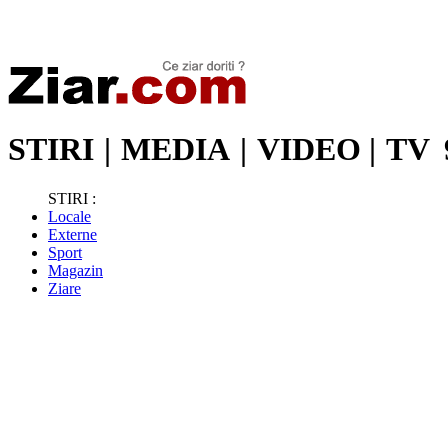
Stiri de ultima oră | Ultimele ştiri | Presa online | Stiri libere
STIRI
|
MEDIA
|
VIDEO
|
TV
STIRI :
Locale
Externe
Sport
Magazin
Ziare