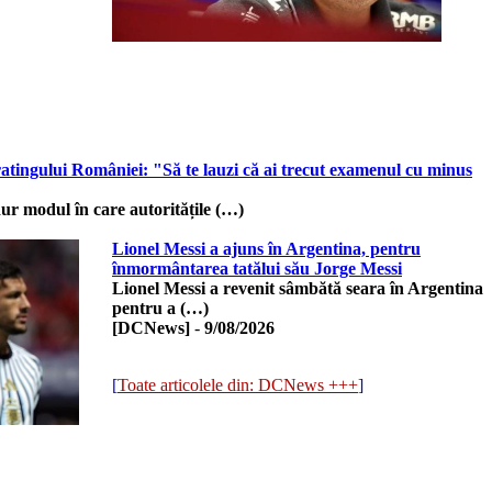
atingului României: "Să te lauzi că ai trecut examenul cu minus
dur modul în care autoritățile (…)
Lionel Messi a ajuns în Argentina, pentru
înmormântarea tatălui său Jorge Messi
Lionel Messi a revenit sâmbătă seara în Argentina
pentru a (…)
[DCNews]
-
9/08/2026
[
Toate articolele din: DCNews +++
]