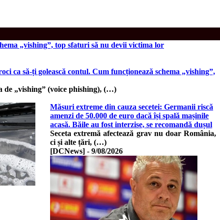
hema „vishing”, top sfaturi să nu devii victima lor
croci ca să-ți golească contul. Cum funcționează schema „vishing”,
de „vishing” (voice phishing), (…)
Măsuri extreme din cauza secetei: Germanii riscă
amenzi de 50.000 de euro dacă își spală mașinile
acasă. Băile au fost interzise, se recomandă dușul
Seceta extremă afectează grav nu doar România,
ci și alte țări, (…)
[DCNews]
-
9/08/2026