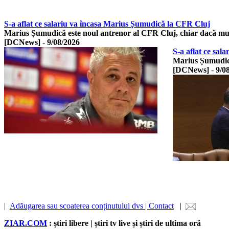
S-a aflat ce salariu va încasa Marius Șumudică la CFR Cluj
Marius Șumudică este noul antrenor al CFR Cluj, chiar dacă m
[DCNews]
-
9/08/2026
S-a aflat ce sa
Marius Șumudică
[DCNews]
-
9/0
|
Adăugarea sau scoaterea conținutului dvs | Contact
|
ZIAR.COM
: știri libere | știri tv live și știri de ultima oră