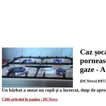
Caz șoca
porneasc
gaze -
[DCNews]
8/07/
Un bărbat a sunat un copil și a încercat, timp de apro
Citiți articolul în pagina : DCNews