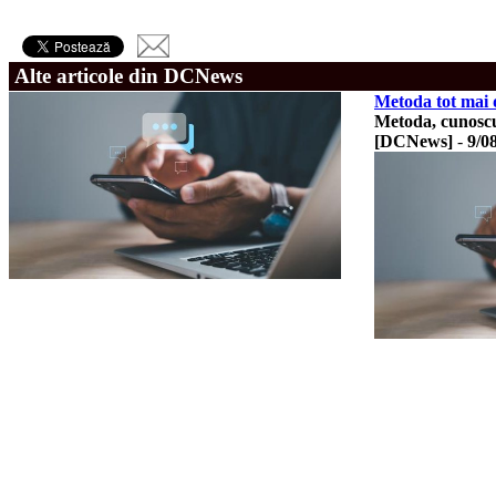
Alte articole din DCNews
Metoda tot mai d
Metoda, cunoscu
[DCNews]
-
9/0