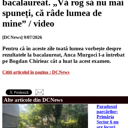
bacalaureat. „Vă rog să nu mai
spuneți, că râde lumea de
mine” / video
[DCNews]
9/07/2026
Pentru că în aceste zile toată lumea vorbește despre
rezultatele la bacalaureat, Anca Murgoci l-a întrebat
pe Bogdan Chirieac cât a luat la acest examen.
Citiți articolul în pagina : DCNews
Alte articole din DCNews
Paradoxul
parcărilor:
Primăria
Sector 6 nu
are locuri