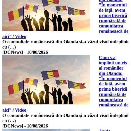
”În momentul
de față, avem
prima biserică
cumpărată de
comunitatea
românească de
aici” / Video
O comunitate românească din Olanda și-a văzut visul îndeplinit
cu (…)
[DCNews]
-
10/08/2026
Cum s-a
împlinit un vis
al românilor
din Olanda:
”În momentul
de față, avem
prima biserică
cumpărată de
comunitatea
românească de
aici” / Video
O comunitate românească din Olanda și-a văzut visul îndeplinit
cu (…)
[DCNews]
-
10/08/2026