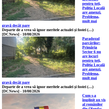
pentru toți,
Poliția Locală
are amenzi.
Problema,
mult mai
gravă decât pare
Departe de a vrea să ignor meritele actualei și fostei (…)
[DCNews]
-
10/08/2026
Paradoxul
parcărilor:
Primăria
Sector 6 nu
are locuri
pentru toți,
Poliția Locală
are amenzi.
Problema,
mult mai
gravă decât pare
Departe de a vrea să ignor meritele actualei și fostei (…)
[DCNews]
-
10/08/2026
Cum s-a
împlinit un vis
al românilor
din Olanda: