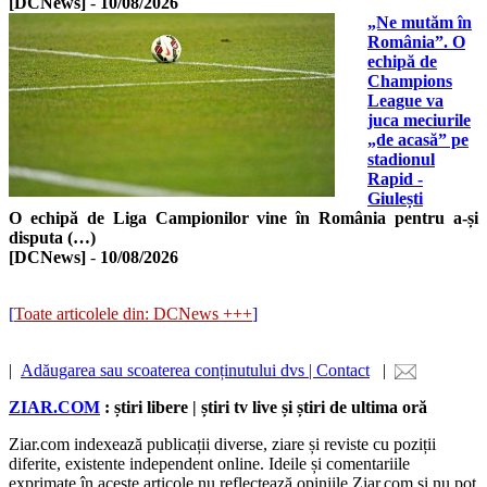
[DCNews]
-
10/08/2026
„Ne mutăm în
România”. O
echipă de
Champions
League va
juca meciurile
„de acasă” pe
stadionul
Rapid -
Giulești
O echipă de Liga Campionilor vine în România pentru a-și
disputa (…)
[DCNews]
-
10/08/2026
[
Toate articolele din: DCNews +++
]
|
Adăugarea sau scoaterea conținutului dvs | Contact
|
ZIAR.COM
: știri libere | știri tv live și știri de ultima oră
Ziar.com indexează publicații diverse, ziare și reviste cu poziții
diferite, existente independent online. Ideile și comentariile
exprimate în aceste articole nu reflectează opiniile Ziar.com și nu pot