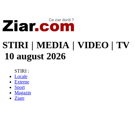
Stiri de ultima oră | Ultimele ştiri | Presa online | Stiri libere
STIRI
|
MEDIA
|
VIDEO
|
TV
10 august 2026
STIRI :
Locale
Externe
Sport
Magazin
Ziare