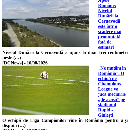
Apele
Române:
Nivelul
Dunării la
Cernavodă
este într-o
scădere mai
pronunţată
faţă de
estimări
Nivelul Dunării la Cernavodă a ajuns la doar trei centimetri
peste (…)
[DCNews]
-
10/08/2026
„Ne mutăm în
România”. O
echipă de
Champions
League va
juca meciurile
„de acasă” pe
stadionul
Rapid -
Giulești
O echipă de Liga Campionilor vine în România pentru a-și
disputa (…)