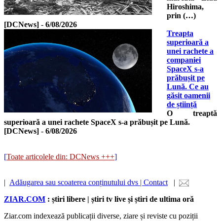
Hiroshima,
prin (…)
[DCNews]
-
6/08/2026
Treapta
superioară a
unei rachete a
companiei
SpaceX s-a
prăbușit pe
Lună. Ce au
găsit oamenii
de știință
O treaptă
superioară a unei rachete SpaceX s-a prăbușit pe Lună.
[DCNews]
-
6/08/2026
[
Toate articolele din: DCNews +++
]
|
Adăugarea sau scoaterea conținutului dvs | Contact
|
ZIAR.COM
: știri libere | știri tv live și știri de ultima oră
Ziar.com indexează publicații diverse, ziare și reviste cu poziții