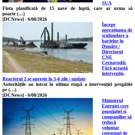
SUA
Flota planificată de 15 nave de luptă, care ar urma să
poarte (…)
[DCNews]
-
6/08/2026
Începe
operațiunea de
scufundare a
barjelor în
Dunăre /
Directorul
CNE
Cernavodă:
Fără această
intervenție,
Reactorul 2 se oprește în 5-6 zile / update
Autoritățile au intrat în ultima etapă a intervenției pregătite
pe (…)
[DCNews]
-
6/08/2026
Ministerul
Energiei cere
populației și
companiilor să
reducă
voluntar
consumul de