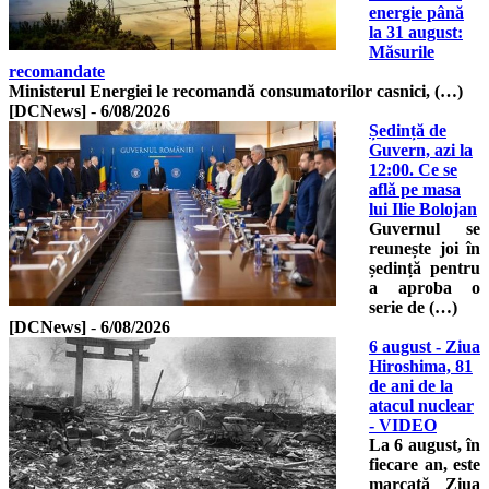
energie până
la 31 august:
Măsurile
recomandate
Ministerul Energiei le recomandă consumatorilor casnici, (…)
[DCNews]
-
6/08/2026
Ședință de
Guvern, azi la
12:00. Ce se
află pe masa
lui Ilie Bolojan
Guvernul se
reunește joi în
ședință pentru
a aproba o
serie de (…)
[DCNews]
-
6/08/2026
6 august - Ziua
Hiroshima, 81
de ani de la
atacul nuclear
- VIDEO
La 6 august, în
fiecare an, este
marcată Ziua