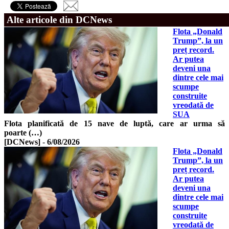
Alte articole din DCNews
Flota „Donald
Trump”, la un
preț record.
Ar putea
deveni una
dintre cele mai
scumpe
construite
vreodată de
SUA
Flota planificată de 15 nave de luptă, care ar urma să
poarte (…)
[DCNews]
-
6/08/2026
Flota „Donald
Trump”, la un
preț record.
Ar putea
deveni una
dintre cele mai
scumpe
construite
vreodată de