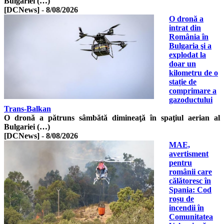
Bulgariei (…)
[DCNews]
-
8/08/2026
O dronă a
intrat din
România în
Bulgaria şi a
explodat la
doar un
kilometru de o
stație de
comprimare a
gazoductului
Trans-Balkan
O dronă a pătruns sâmbătă dimineaţă în spaţiul aerian al
Bulgariei (…)
[DCNews]
-
8/08/2026
MAE,
avertisment
pentru
românii care
călătoresc în
Spania: Cod
roșu de
incendii în
Comunitatea