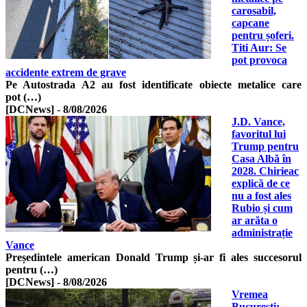
carosabil,
capcane
pentru șoferi.
Titi Aur: Se
pot provoca
accidente extrem de grave
Pe Autostrada A2 au fost identificate obiecte metalice care
pot (…)
[DCNews]
-
8/08/2026
J.D. Vance,
favoritul lui
Trump pentru
Casa Albă în
2028. Chirieac
explică de ce
nu a fost ales
Rubio și cum
ar arăta o
administrație
Vance
Președintele american Donald Trump și-ar fi ales succesorul
pentru (…)
[DCNews]
-
8/08/2026
Vremea
București: