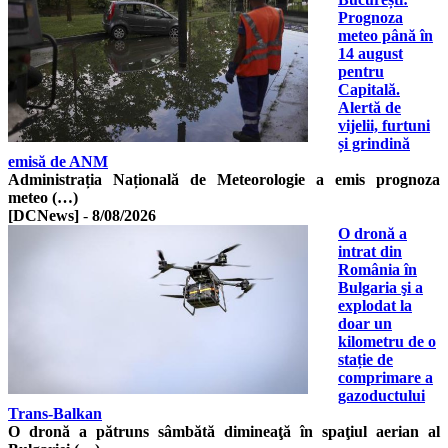
Prognoza
meteo până în
14 august
pentru
Capitală.
Alertă de
vijelii, furtuni
și grindină
emisă de ANM
Administrația Națională de Meteorologie a emis prognoza
meteo (…)
[DCNews]
-
8/08/2026
O dronă a
intrat din
România în
Bulgaria şi a
explodat la
doar un
kilometru de o
stație de
comprimare a
gazoductului
Trans-Balkan
O dronă a pătruns sâmbătă dimineaţă în spaţiul aerian al