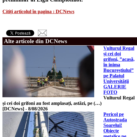
Citiți articolul în pagina : DCNews
Alte articole din DCNews
Vulturul Regal
și cei doi
grifoni, ”acasă,
în inima
Bucureștiului”
pe Palatul
Universității
GALERIE
FOTO
Vulturul Regal
și cei doi grifoni au fost amplasați, astăzi, pe (…)
[DCNews]
-
8/08/2026
Pericol pe
Autostrada
Soarelui!
Obiecte
metalice pe