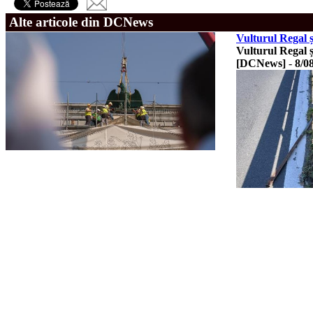
Alte articole din DCNews
Vulturul Regal 
Vulturul Regal și
[DCNews]
-
8/0