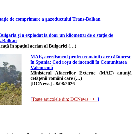
 stație de comprimare a gazoductului Trans-Balkan
ulgaria şi a explodat la doar un kilometru de o stație de
s-Balkan
ţă în spaţiul aerian al Bulgariei (…)
MAE, avertisment pentru românii care călătoresc
în Spania: Cod roșu de incendii în Comunitatea
Valenciană
Ministerul Afacerilor Externe (MAE) anunță
cetăţenii români care (…)
[DCNews]
-
8/08/2026
[
Toate articolele din: DCNews +++
]