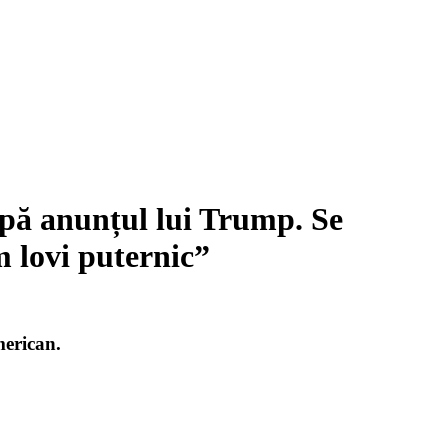
upă anunțul lui Trump. Se
m lovi puternic”
merican.