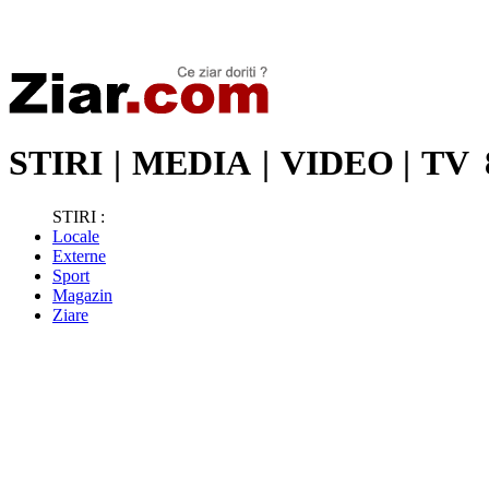
Stiri de ultima oră | Ultimele ştiri | Presa online | Stiri libere
STIRI
|
MEDIA
|
VIDEO
|
TV
STIRI :
Locale
Externe
Sport
Magazin
Ziare