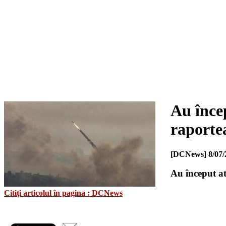
Au înce
raportea
[DCNews]
8/07/
Au început at
Citiți articolul în pagina : DCNews