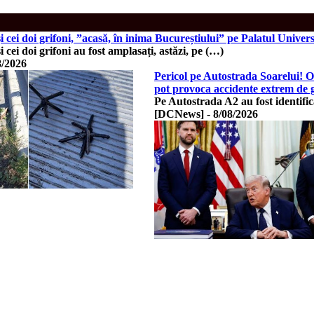
și cei doi grifoni, ”acasă, în inima Bucureștiului” pe Palatul Un
 cei doi grifoni au fost amplasați, astăzi, pe (…)
8/2026
Pericol pe Autostrada Soarelui! Ob
pot provoca accidente extrem de 
Pe Autostrada A2 au fost identific
[DCNews]
-
8/08/2026