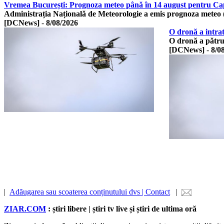
Vremea București: Prognoza meteo până în 14 august pentru Capit
Administrația Națională de Meteorologie a emis prognoza meteo
[DCNews]
-
8/08/2026
O dronă a intra
O dronă a pătru
[DCNews]
-
8/0
|
Adăugarea sau scoaterea conținutului dvs | Contact
|
ZIAR.COM
: știri libere | știri tv live și știri de ultima oră