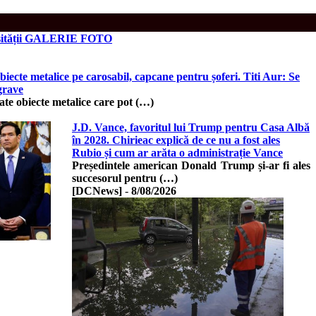
iversității GALERIE FOTO
iecte metalice pe carosabil, capcane pentru șoferi. Titi Aur: Se
grave
ate obiecte metalice care pot (…)
J.D. Vance, favoritul lui Trump pentru Casa Albă
în 2028. Chirieac explică de ce nu a fost ales
Rubio și cum ar arăta o administrație Vance
Președintele american Donald Trump și-ar fi ales
succesorul pentru (…)
[DCNews]
-
8/08/2026