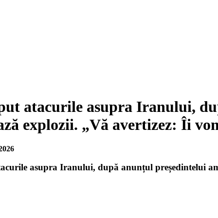
put atacurile asupra Iranului, d
ză explozii. „Vă avertizez: Îi vo
2026
acurile asupra Iranului, după anunțul președintelui a