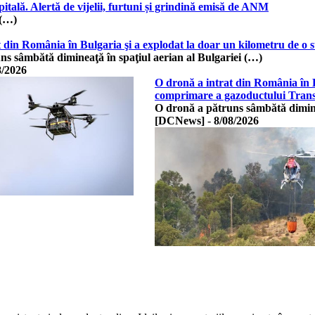
ală. Alertă de vijelii, furtuni și grindină emisă de ANM
 (…)
t din România în Bulgaria şi a explodat la doar un kilometru de o
ns sâmbătă dimineaţă în spaţiul aerian al Bulgariei (…)
8/2026
O dronă a intrat din România în B
comprimare a gazoductului Tran
O dronă a pătruns sâmbătă diminea
[DCNews]
-
8/08/2026