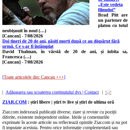
„Este vedeta
filmului”
Brad Pitt are
un partener de
platou cu totul
neobișnuit în noul (…)
[Cancan]
-
7/08/2026
Doi tineri de 20 de ani, găsiți morți după ce au dispărut fără
urmă. Ce s-ar fi întâmplat
David Thalman, în vârstă de 20 de ani, și iubita sa,
Francesca (…)
[Cancan]
-
7/08/2026
[
Toate articolele din: Cancan +++
]
|
Adăugarea sau scoaterea conținutului dvs | Contact
|
ZIAR.COM
: știri libere | știri tv live și știri de ultima oră
Ziar.com indexează publicații diverse, ziare și reviste cu poziții
diferite, existente independent online. Ideile și comentariile
exprimate în aceste articole nu reflectează opiniile Ziar.com și nu pot
fi imputate acestuia. Pentru orice informație complementară sau