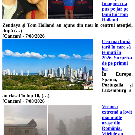
Imaginea i-a
pus pe jar pe
fanii lui Tom
Holland
Zendaya și Tom Holland au ajuns din nou în centrul atenției,
după (…)
[Cancan]
-
7/08/2026
Cea mai bună
țară în care să
te muți în
2026. Surpriza
de pe primul
loc
În Europa,
Spania,
Portugalia și
Luxemburg s-
au clasat în top 10, (…)
[Cancan]
-
7/08/2026
Vremea
extremă a lovit
mai multe
orașe din
România.
Vijeliile au