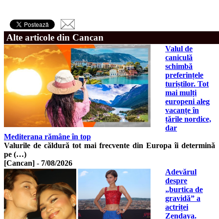
Alte articole din Cancan
Valul de
caniculă
schimbă
preferințele
turiștilor. Tot
mai mulți
europeni aleg
vacanțe în
țările nordice,
dar
Mediterana rămâne în top
Valurile de căldură tot mai frecvente din Europa îi determină
pe (…)
[Cancan]
-
7/08/2026
Adevărul
despre
„burtica de
gravidă” a
actriței
Zendaya.