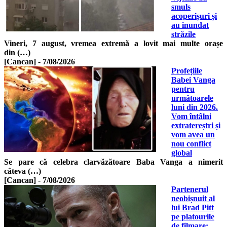
smuls
acoperișuri și
au inundat
străzile
Vineri, 7 august, vremea extremă a lovit mai multe orașe
din (…)
[Cancan]
-
7/08/2026
Profețiile
Babei Vanga
pentru
următoarele
luni din 2026.
Vom întâlni
extratereștri și
vom avea un
nou conflict
global
Se pare că celebra clarvăzătoare Baba Vanga a nimerit
câteva (…)
[Cancan]
-
7/08/2026
Partenerul
neobișnuit al
lui Brad Pitt
pe platourile
de filmare: