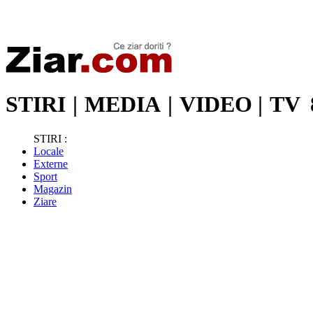
Stiri de ultima oră | Ultimele ştiri | Presa online | Stiri libere
STIRI
|
MEDIA
|
VIDEO
|
TV
STIRI :
Locale
Externe
Sport
Magazin
Ziare