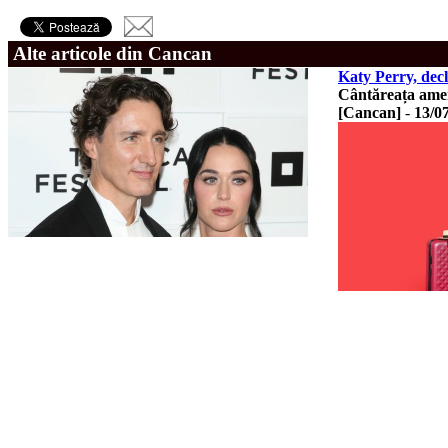
Alte articole din Cancan
Katy Perry, dec
Cântăreața amer
[Cancan]
-
13/0