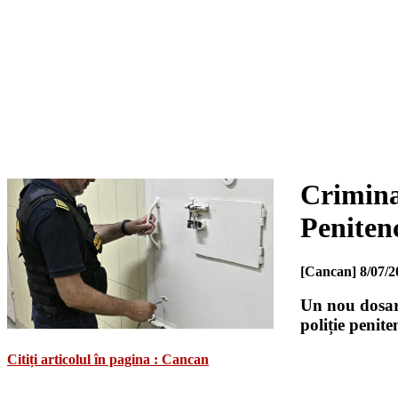
Criminal
Penitenc
[Cancan]
8/07/2
Un nou dosar 
poliție penit
Citiți articolul în pagina : Cancan