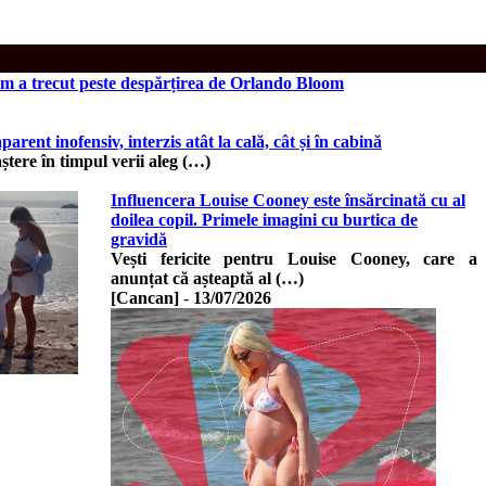
Cum a trecut peste despărțirea de Orlando Bloom
arent inofensiv, interzis atât la cală, cât și în cabină
ștere în timpul verii aleg (…)
Influencera Louise Cooney este însărcinată cu al
doilea copil. Primele imagini cu burtica de
gravidă
Vești fericite pentru Louise Cooney, care a
anunțat că așteaptă al (…)
[Cancan]
-
13/07/2026