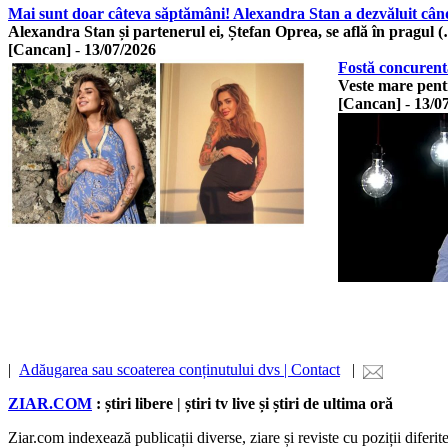
Mai sunt doar câteva săptămâni! Alexandra Stan a dezvăluit când 
Alexandra Stan și partenerul ei, Ștefan Oprea, se află în pragul 
[Cancan]
-
13/07/2026
Fostă concurentă
Veste mare pentr
[Cancan]
-
13/0
|
Adăugarea sau scoaterea conținutului dvs | Contact
|
ZIAR.COM
: știri libere | știri tv live și știri de ultima oră
Ziar.com indexează publicații diverse, ziare și reviste cu poziții diferi