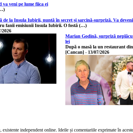
va veni pe lume fiica ei
(…)
 de la Insula Iubirii, nuntă în secret și sarcină-surpriză. Va deve
u fanii emisiunii Insula Iubirii. O fostă (…)
7/2026
Marian Godină, surpriză neplăcut
lei
După o masă la un restaurant di
[Cancan]
-
13/07/2026
te, existente independent online. Ideile și comentariile exprimate în acest