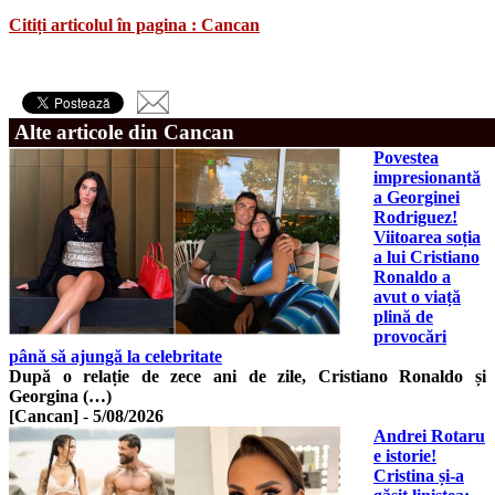
Citiți articolul în pagina : Cancan
Alte articole din Cancan
Povestea
impresionantă
a Georginei
Rodriguez!
Viitoarea soția
a lui Cristiano
Ronaldo a
avut o viață
plină de
provocări
până să ajungă la celebritate
După o relație de zece ani de zile, Cristiano Ronaldo și
Georgina (…)
[Cancan]
-
5/08/2026
Andrei Rotaru
e istorie!
Cristina și-a