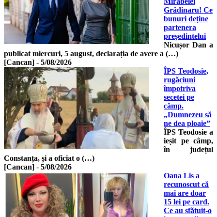
Mirabelei
Grădinaru! Ce
bunuri deține
partenera
președintelui
Nicușor Dan a
publicat miercuri, 5 august, declarația de avere a (…)
[Cancan]
-
5/08/2026
ÎPS Teodosie,
rugăciuni
împotriva
secetei pe
câmp.
„Dumnezeu să
ne dea ploaie”
ÎPS Teodosie a
ieșit pe câmp,
în județul
Constanța, și a oficiat o (…)
[Cancan]
-
5/08/2026
Oana Lis a
recunoscut că
mai are doar
15 lei pe card.
Ce au sfătuit-o