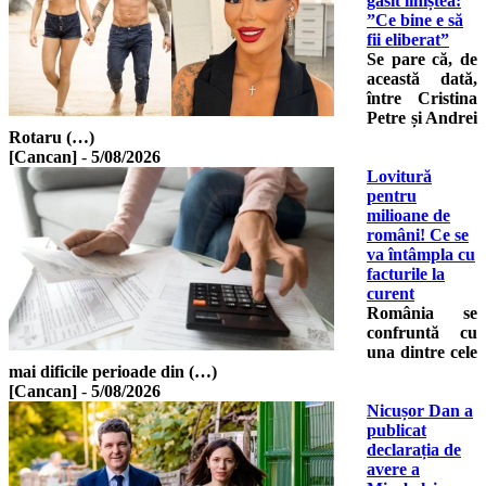
găsit liniștea:
”Ce bine e să
fii eliberat”
Se pare că, de
această dată,
între Cristina
Petre și Andrei
Rotaru (…)
[Cancan]
-
5/08/2026
Lovitură
pentru
milioane de
români! Ce se
va întâmpla cu
facturile la
curent
România se
confruntă cu
una dintre cele
mai dificile perioade din (…)
[Cancan]
-
5/08/2026
Nicușor Dan a
publicat
declarația de
avere a