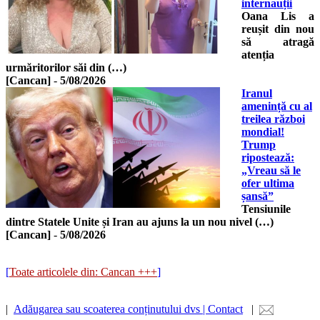
internauții
Oana Lis a
reușit din nou
să atragă
atenția
urmăritorilor săi din (…)
[Cancan]
-
5/08/2026
Iranul
amenință cu al
treilea război
mondial!
Trump
ripostează:
„Vreau să le
ofer ultima
șansă”
Tensiunile
dintre Statele Unite și Iran au ajuns la un nou nivel (…)
[Cancan]
-
5/08/2026
[
Toate articolele din: Cancan +++
]
|
Adăugarea sau scoaterea conținutului dvs | Contact
|