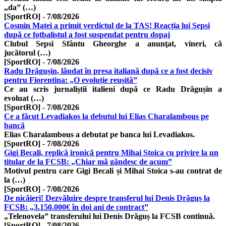
„da” (…)
[SportRO]
-
7/08/2026
Cosmin Matei a primit verdictul de la TAS! Reacția lui Sepsi
după ce fotbalistul a fost suspendat pentru dopaj
Clubul Sepsi Sfântu Gheorghe a anunţat, vineri, că
jucătorul (…)
[SportRO]
-
7/08/2026
Radu Drăgușin, lăudat în presa italiană după ce a fost decisiv
pentru Fiorentina: „O evoluție reușită”
Ce au scris jurnaliștii italieni după ce Radu Drăgușin a
evoluat (…)
[SportRO]
-
7/08/2026
Ce a făcut Levadiakos la debutul lui Elias Charalambous pe
bancă
Elias Charalambous a debutat pe banca lui Levadiakos.
[SportRO]
-
7/08/2026
Gigi Becali, replică ironică pentru Mihai Stoica cu privire la un
titular de la FCSB: „Chiar mă gândesc de acum”
Motivul pentru care Gigi Becali și Mihai Stoica s-au contrat de
la (…)
[SportRO]
-
7/08/2026
De nicăieri! Dezvăluire despre transferul lui Denis Drăguș la
FCSB: „3.150.000€ în doi ani de contract”
„Telenovela” transferului lui Denis Drăguș la FCSB continuă.
[SportRO]
-
7/08/2026