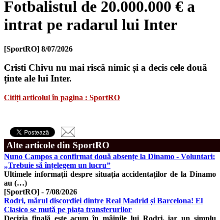
Fotbalistul de 20.000.000 € a
intrat pe radarul lui Inter
[SportRO]
8/07/2026
Cristi Chivu nu mai riscă nimic și a decis cele două
ținte ale lui Inter.
Citiți articolul în pagina : SportRO
Alte articole din SportRO
Nuno Campos a confirmat două absențe la Dinamo - Voluntari:
„Trebuie să înțelegem un lucru”
Ultimele informații despre situația accidentaților de la Dinamo
au (…)
[SportRO]
-
7/08/2026
Rodri, mărul discordiei dintre Real Madrid și Barcelona! El
Clasico se mută pe piața transferurilor
Decizia finală este acum în mâinile lui Rodri, iar un simplu