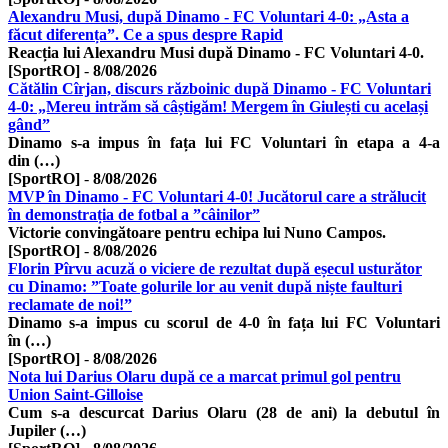
Alexandru Musi, după Dinamo - FC Voluntari 4-0: „Asta a
făcut diferența”. Ce a spus despre Rapid
Reacția lui Alexandru Musi după Dinamo - FC Voluntari 4-0.
[SportRO]
-
8/08/2026
Cătălin Cîrjan, discurs războinic după Dinamo - FC Voluntari
4-0: „Mereu intrăm să câștigăm! Mergem în Giulești cu același
gând”
Dinamo s-a impus în fața lui FC Voluntari în etapa a 4-a
din (…)
[SportRO]
-
8/08/2026
MVP în Dinamo - FC Voluntari 4-0! Jucătorul care a strălucit
în demonstrația de fotbal a ”câinilor”
Victorie convingătoare pentru echipa lui Nuno Campos.
[SportRO]
-
8/08/2026
Florin Pîrvu acuză o viciere de rezultat după eșecul usturător
cu Dinamo: ”Toate golurile lor au venit după niște faulturi
reclamate de noi!”
Dinamo s-a impus cu scorul de 4-0 în fața lui FC Voluntari
în (…)
[SportRO]
-
8/08/2026
Nota lui Darius Olaru după ce a marcat primul gol pentru
Union Saint-Gilloise
Cum s-a descurcat Darius Olaru (28 de ani) la debutul în
Jupiler (…)