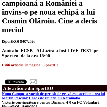
campioană a României a
învins-o pe noua echipă a lui
Cosmin Olăroiu. Cine a decis
meciul
[SportRO]
8/07/2026
Amicalul FCSB - Al-Jazira a fost LIVE TEXT pe
Sport.ro, de la ora 18:00.
Citiți articolul în pagina : SportRO
Alte articole din SportRO
Nuno Campos a vorbit despre cât de gravă este accidentarea lui
Martin Pascual! Care este situația lui Karamoko
Victorie convingătoare pentru Dinamo, 4-0 cu FC Voluntari.
[SportRO]
-
8/08/2026