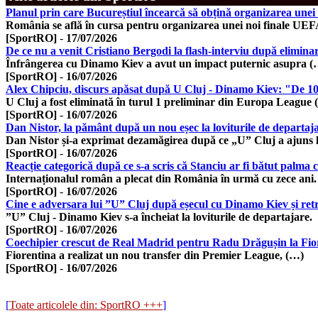
Planul prin care Bucureștiul încearcă să obțină organizarea une
România se află în cursa pentru organizarea unei noi finale UE
[SportRO]
-
17/07/2026
De ce nu a venit Cristiano Bergodi la flash-interviu după eliminar
Înfrângerea cu Dinamo Kiev a avut un impact puternic asupra (
[SportRO]
-
16/07/2026
Alex Chipciu, discurs apăsat după U Cluj - Dinamo Kiev: "De 10
U Cluj a fost eliminată în turul 1 preliminar din Europa League
[SportRO]
-
16/07/2026
Dan Nistor, la pământ după un nou eșec la loviturile de departaj
Dan Nistor și-a exprimat dezamăgirea după ce „U” Cluj a ajuns 
[SportRO]
-
16/07/2026
Reacție categorică după ce s-a scris că Stanciu ar fi bătut palma 
Internaționalul român a plecat din România în urmă cu zece ani.
[SportRO]
-
16/07/2026
Cine e adversara lui ”U” Cluj după eșecul cu Dinamo Kiev și ret
”U” Cluj - Dinamo Kiev s-a încheiat la loviturile de departajare.
[SportRO]
-
16/07/2026
Coechipier crescut de Real Madrid pentru Radu Drăgușin la Fior
Fiorentina a realizat un nou transfer din Premier League, (…)
[SportRO]
-
16/07/2026
[
Toate articolele din: SportRO +++
]