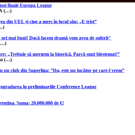
i noi finale Europa League
FA (…)
ea din UEL și cine a mers în locul său: „E trist”
…)
 ori mai buni! Dacă facem dramă vom avea de suferit"
 (…)
are: „Trebuie să mergem la biserică. Parcă sunt blestemat!”
la (…)
cu un club din Superliga: ”Da, este un jucător pe care-l vrem”
rogradarea în preliminariile Conference League
entina. Suma: 20.000.000 de €!