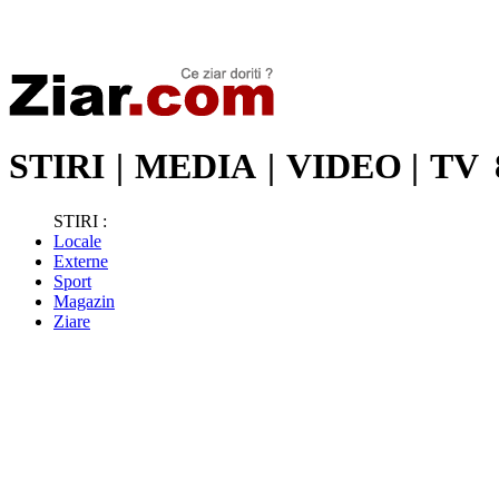
Stiri de ultima oră | Ultimele ştiri | Presa online | Stiri libere
STIRI
|
MEDIA
|
VIDEO
|
TV
STIRI :
Locale
Externe
Sport
Magazin
Ziare