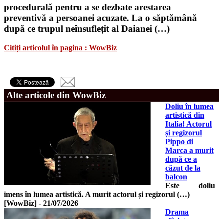
procedurală pentru a se dezbate arestarea
preventivă a persoanei acuzate. La o săptămână
după ce trupul neînsuflețit al Daianei (…)
Citiți articolul în pagina : WowBiz
Alte articole din WowBiz
Doliu în lumea
artistică din
Italia! Actorul
și regizorul
Pippo di
Marca a murit
după ce a
căzut de la
balcon
Este doliu
imens în lumea artistică. A murit actorul și regizorul (…)
[WowBiz]
-
21/07/2026
Drama