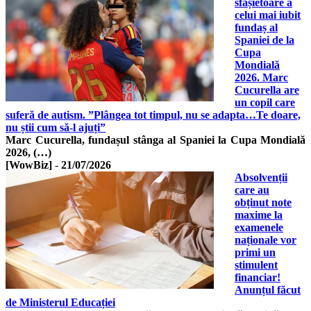
sfâșietoare a
celui mai iubit
fundaș al
Spaniei de la
Cupa
Mondială
2026. Marc
Cucurella are
un copil care
suferă de autism. ”Plângea tot timpul, nu se adapta…Te doare,
nu știi cum să-l ajuți”
Marc Cucurella, fundașul stânga al Spaniei la Cupa Mondială
2026, (…)
[WowBiz]
-
21/07/2026
Absolvenții
care au
obținut note
maxime la
examenele
naționale vor
primi un
stimulent
financiar!
Anunțul făcut
de Ministerul Educației