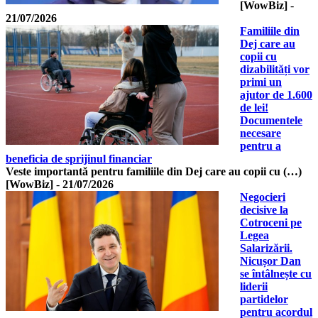
[WowBiz]
-
21/07/2026
Familiile din
Dej care au
copii cu
dizabilități vor
primi un
ajutor de 1.600
de lei!
Documentele
necesare
pentru a
beneficia de sprijinul financiar
Veste importantă pentru familiile din Dej care au copii cu (…)
[WowBiz]
-
21/07/2026
Negocieri
decisive la
Cotroceni pe
Legea
Salarizării.
Nicușor Dan
se întâlnește cu
liderii
partidelor
pentru acordul