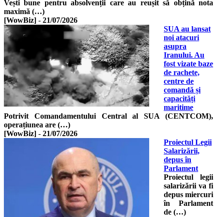
Vești bune pentru absolvenții care au reușit să obțină nota
maximă (…)
[WowBiz]
-
21/07/2026
SUA au lansat
noi atacuri
asupra
Iranului. Au
fost vizate baze
de rachete,
centre de
comandă și
capacități
maritime
Potrivit Comandamentului Central al SUA (CENTCOM),
operațiunea are (…)
[WowBiz]
-
21/07/2026
Proiectul Legii
Salarizării,
depus în
Parlament
Proiectul legii
salarizării va fi
depus miercuri
în Parlament
de (…)