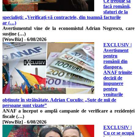
Ce trebuie să
facă românii,
sfaturi de la
specialiști: „Verificați-vă contractele, din toamnă facturile
ar (…)
Avertismentul vine de la economistul Adrian Negrescu, care
susține (…)
[WowBiz]
-
6/08/2026
EXCLUSIV |
Avertisment
pentru
românii din
diaspora.
ANAF trimite
decizii de
impunere
pentru
veniturile
obținute în străinătate. Adrian Cuculis: „Sute de mii de
persoane sunt vizate”
ANAF a început o amplă campanie de verificare a rezidenței
fiscale (…)
[WowBiz]
-
6/08/2026
EXCLUSIV |
Cu ce se ocupă