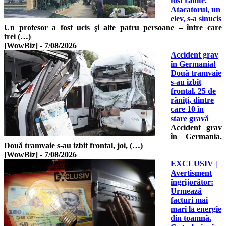
fost rănite.
Atacatorul, un
elev, s-a sinucis
Un profesor a fost ucis şi alte patru persoane – între care
trei (…)
[WowBiz]
-
7/08/2026
Accident grav
în Germania!
Două tramvaie
s-au izbit
frontal. 25 de
răniți, dintre
care 10 în
stare gravă
Accident grav
în Germania.
Două tramvaie s-au izbit frontal, joi, (…)
[WowBiz]
-
7/08/2026
EXCLUSIV |
Avertisment
îngrijorător:
Urmează
facturi mai
mari la energie
din toamnă.