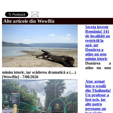
Alte articole din WowBiz
Seceta lovește
România! 141
de localități au
restricții la
apă, iar
Dunărea a
atins un nou
minim istoric
Dunărea a
atins un nou
minim istoric, iar scăderea dramatică a (…)
[WowBiz]
-
7/08/2026
Atac armat
într-o școală
din Thailanda!
Un profesor a
fost ucis, iar
alte patru
persoane au