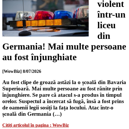
violent
într-un
liceu
din
Germania! Mai multe persoane
au fost înjunghiate
[WowBiz]
8/07/2026
Au fost clipe de groază astăzi la o școală din Bavaria
Superioară. Mai multe persoane au fost rănite prin
înjunghiere. Se pare că atacul s-a produs în timpul
orelor. Suspectul a încercat să fugă, însă a fost prins
de oamenii legii sosiți la fața locului. Atac într-o
școală din Germania (…)
Citiți articolul în pagina : WowBiz