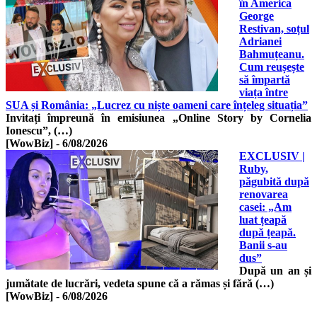
în America
George
Restivan, soțul
Adrianei
Bahmuțeanu.
Cum reușește
să împartă
viața între
SUA și România: „Lucrez cu niște oameni care înțeleg situația”
Invitați împreună în emisiunea „Online Story by Cornelia
Ionescu”, (…)
[WowBiz]
-
6/08/2026
EXCLUSIV |
Ruby,
păgubită după
renovarea
casei: „Am
luat țeapă
după țeapă.
Banii s-au
dus”
După un an și
jumătate de lucrări, vedeta spune că a rămas și fără (…)
[WowBiz]
-
6/08/2026