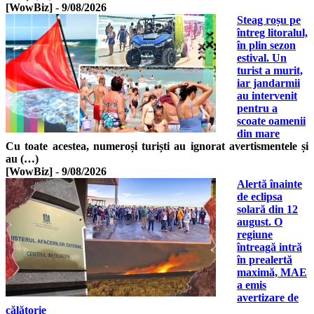
[WowBiz]
-
9/08/2026
Steag roșu pe
întreg litoralul,
în plin sezon
estival. Un
turist a murit,
iar jandarmii
au intervenit
pentru a
scoate oamenii
din mare
Cu toate acestea, numeroși turiști au ignorat avertismentele și
au (…)
[WowBiz]
-
9/08/2026
Alertă înainte
de eclipsa
solară din 12
august. O
regiune
întreagă intră
în prealertă
maximă, MAE
a emis
avertizare de
călătorie