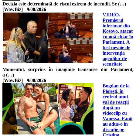
Decizia este determinată de riscul extrem de incendii. Se (…)
[WowBiz]
-
9/08/2026
VIDEO.
Premierul
interimar din
Kosovo, atacat
cu ouă chiar în
Parlament. A
fost nevoie de
intervenția
agenților de
securitate
Momentul, surprins în imaginile transmise din Parlament,
a (…)
[WowBiz]
-
9/08/2026
Bogdan de la
Ploiești, în
centrul unui
val de reacții
după un
videoclip cu
Vanessa. Fanii
au adus-o în
discuție pe
Cristina