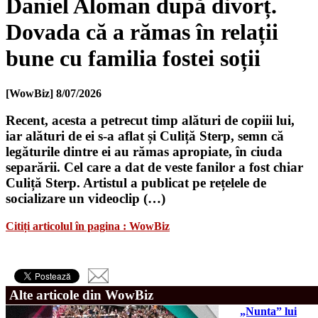
Daniel Aloman după divorț.
Dovada că a rămas în relații
bune cu familia fostei soții
[WowBiz]
8/07/2026
Recent, acesta a petrecut timp alături de copiii lui,
iar alături de ei s-a aflat și Culiță Sterp, semn că
legăturile dintre ei au rămas apropiate, în ciuda
separării. Cel care a dat de veste fanilor a fost chiar
Culiță Sterp. Artistul a publicat pe rețelele de
socializare un videoclip (…)
Citiți articolul în pagina : WowBiz
Alte articole din WowBiz
„Nunta” lui