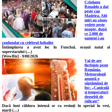
Cristiano
Ronaldo a dat
peste cap
Madeira. Alți
miri au ajuns
vedete peste
noapte, după
ce 2.000 de
oameni i-au
confundat cu celebrul fotbalist
Întâmplarea a avut loc în Funchal, orașul natal al
superstarului (…)
[WowBiz]
-
9/08/2026
Val de aer
fierbinte peste
România.
Meteorologii
anunță o
săptămână de
foc: „Caniculă
şi temperaturi
deosebit de
ridicate”
Dacă luni căldura intensă se va resimți în special în vest,
marți (…)