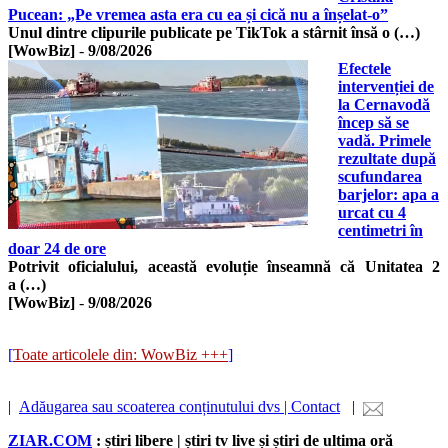
Pucean: „Pe vremea asta era cu ea și cică nu a înșelat-o”
Unul dintre clipurile publicate pe TikTok a stârnit însă o (…)
[WowBiz]
-
9/08/2026
Efectele
intervenției de
la Cernavodă
încep să se
vadă. Primele
rezultate după
scufundarea
barjelor: apa a
urcat cu 4
centimetri în
doar 24 de ore
Potrivit oficialului, această evoluție înseamnă că Unitatea 2
a (…)
[WowBiz]
-
9/08/2026
[
Toate articolele din: WowBiz +++
]
|
Adăugarea sau scoaterea conținutului dvs | Contact
|
ZIAR.COM
: știri libere | știri tv live și știri de ultima oră