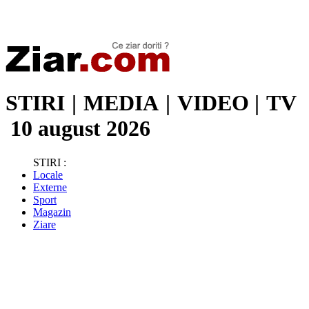
Stiri de ultima oră | Ultimele ştiri | Presa online | Stiri libere
STIRI
|
MEDIA
|
VIDEO
|
TV
10 august 2026
STIRI :
Locale
Externe
Sport
Magazin
Ziare