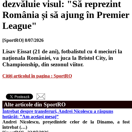
dezvăluie visul: "Să reprezint
România și să ajung în Premier
League"
[SportRO]
8/07/2026
Lisav Eissat (21 de ani), fotbalistul cu 4 meciuri la
naționala României, va juca la Bristol City, în
Championship, din sezonul viitor.
Citiți articolul în pagina : SportRO
Alte articole din SportRO
Întrebat despre transferuri, Andrei Nicolescu a răspuns
hotărât: ”Am același mesaj”
Andrei Nicolescu, președintele celor de la Dinamo, a fost
întrebat (…)