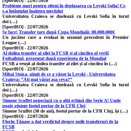
[SportRO]
-
22/07/2026
Probleme mari pentru olteni în deplasarea cu Levski Sofia! Ce
s-a întâmplat înaintea meciului
Universitatea Craiova se duelează cu Levski Sofia în turul
doi (…)
[SportRO]
-
22/07/2026
Se face! Transfer tare după Cupa Mondială: 80.000.000€
Un jucător care a evoluat în sezonul precedent în Premier
League (…)
[SportRO]
-
22/07/2026
Al doilea transfer al zilei la FCSB și al cincilea al verii!
Fotbalistul, prezentat după experiența de la Mondial
FCSB a reușit al doilea transfer al zilei și al cincilea în (…)
[SportRO]
-
22/07/2026
Mihai Stoica, uimit de ce a văzut la Levski - Universitatea
Craiova: ”Ați mai văzut așa ceva?”
Universitatea Craiova se duelează cu Levski Sofia în turul
doi (…)
[SportRO]
-
22/07/2026
Simone Scuffet negociază cu o altă echipă din Serie A! Unde
poate ajunge fostul portar de la CFR Cluj
Simone Scuffet (30 de ani), fostul portar de la CFR Cluj, își (…)
[SportRO]
-
22/07/2026
Florin Tănase a dat verdictul despre noile transferuri de la
FCSB