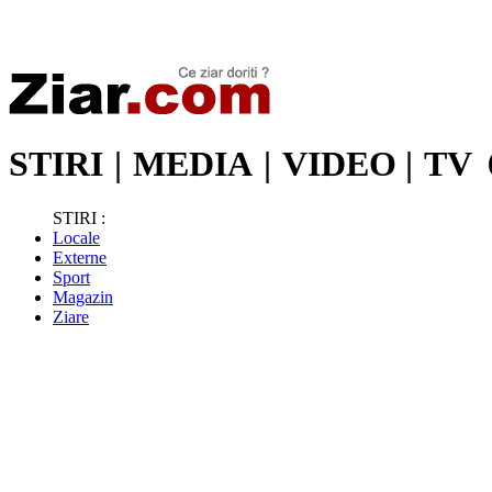
Stiri de ultima oră | Ultimele ştiri | Presa online | Stiri libere
STIRI
|
MEDIA
|
VIDEO
|
TV
STIRI :
Locale
Externe
Sport
Magazin
Ziare