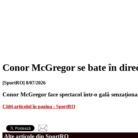
Conor McGregor se bate în dire
[SportRO]
8/07/2026
Conor McGregor face spectacol într-o gală senzaționa
Citiți articolul în pagina : SportRO
Alte articole din SportRO