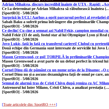
Adrian Mihalcea, discurs incredibil înainte de UTA - Rapid: „Ac
Ce l-a determinat pe Adrian Mihalcea să răbufnească înaintea (
[SportRO]
-
5/08/2026
Surpriză în UCL! Aarhus a oprit parcursul perfect al revelației d
Sabah Baku a suferit prima înfrângere din preliminariile Champ
[SportRO]
-
5/08/2026
Ce declin! Cu cine a semnat azi Nabil Fekir, campion mondial cu
Nabil Fekir (33 de ani), fostul star al lui Olympique Lyon și Real
[SportRO]
-
5/08/2026
Jovo Lukic, față în față cu transferul carierei! Clubul cu pretenți
Două echipe din Germania sunt interesate de serviciile lui Jovo L
[SportRO]
-
5/08/2026
Mason Greenwood, ce gol! TORPILĂ în preliminariile Champion
Mason Greenwood a avut parte de un debut perfect în tricoul lui
[SportRO]
-
5/08/2026
Cornel Dinu dă de pământ cu un nume uriaș de la Dinamo: „O ca
Cornel Dinu nu și-a ascuns dezamăgirea față de omul pe care, an
[SportRO]
-
5/08/2026
Semnal de alarmă tras de Cristi Chivu după remiza cu AC Milan
Antrenorul lui Inter Milano, Cristi Chivu, a analizat prestația (…
[SportRO]
-
5/08/2026
[
Toate articolele din: SportRO +++
]