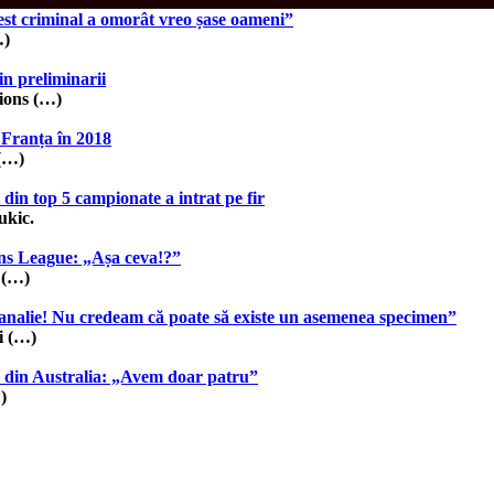
est criminal a omorât vreo șase oameni”
…)
in preliminarii
ions (…)
 Franța în 2018
 (…)
i din top 5 campionate a intrat pe fir
ukic.
s League: „Așa ceva!?”
 (…)
nalie! Nu credeam că poate să existe un asemenea specimen”
i (…)
 din Australia: „Avem doar patru”
)