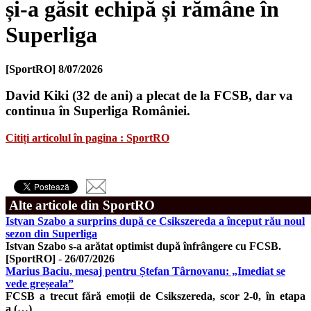
și-a găsit echipă și rămâne în
Superliga
[SportRO]
8/07/2026
David Kiki (32 de ani) a plecat de la FCSB, dar va
continua în Superliga României.
Citiți articolul în pagina : SportRO
Alte articole din SportRO
Istvan Szabo a surprins după ce Csikszereda a început rău noul
sezon din Superliga
Istvan Szabo s-a arătat optimist după înfrângere cu FCSB.
[SportRO]
-
26/07/2026
Marius Baciu, mesaj pentru Ștefan Târnovanu: „Imediat se
vede greșeala”
FCSB a trecut fără emoții de Csikszereda, scor 2-0, în etapa
a (…)