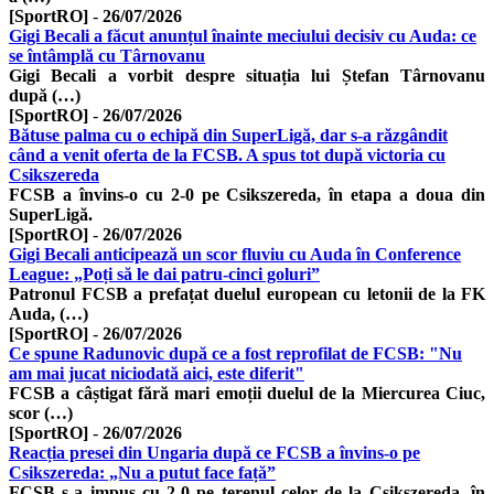
[SportRO]
-
26/07/2026
Gigi Becali a făcut anunțul înainte meciului decisiv cu Auda: ce
se întâmplă cu Târnovanu
Gigi Becali a vorbit despre situația lui Ștefan Târnovanu
după (…)
[SportRO]
-
26/07/2026
Bătuse palma cu o echipă din SuperLigă, dar s-a răzgândit
când a venit oferta de la FCSB. A spus tot după victoria cu
Csikszereda
FCSB a învins-o cu 2-0 pe Csikszereda, în etapa a doua din
SuperLigă.
[SportRO]
-
26/07/2026
Gigi Becali anticipează un scor fluviu cu Auda în Conference
League: „Poți să le dai patru-cinci goluri”
Patronul FCSB a prefațat duelul european cu letonii de la FK
Auda, (…)
[SportRO]
-
26/07/2026
Ce spune Radunovic după ce a fost reprofilat de FCSB: "Nu
am mai jucat niciodată aici, este diferit"
FCSB a câștigat fără mari emoții duelul de la Miercurea Ciuc,
scor (…)
[SportRO]
-
26/07/2026
Reacția presei din Ungaria după ce FCSB a învins-o pe
Csikszereda: „Nu a putut face față”
FCSB s-a impus cu 2-0 pe terenul celor de la Csikszereda, în