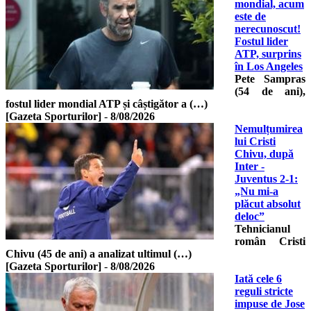
mondial, acum
este de
nerecunoscut!
Fostul lider
ATP, surprins
în Los Angeles
Pete Sampras
(54 de ani),
fostul lider mondial ATP și câștigător a (…)
[Gazeta Sporturilor]
-
8/08/2026
Nemulțumirea
lui Cristi
Chivu, după
Inter -
Juventus 2-1:
„Nu mi-a
plăcut absolut
deloc”
Tehnicianul
român Cristi
Chivu (45 de ani) a analizat ultimul (…)
[Gazeta Sporturilor]
-
8/08/2026
Iată cele 6
reguli stricte
impuse de Jose