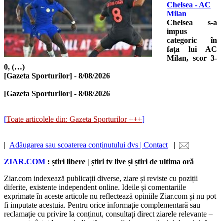
Chelsea - AC
Milan
Chelsea s-a
impus
categoric în
fața lui AC
Milan, scor 3-
0, (…)
[Gazeta Sporturilor]
-
8/08/2026
[Gazeta Sporturilor]
-
8/08/2026
[
Toate articolele din: Gazeta Sporturilor +++
]
|
Adăugarea sau scoaterea conținutului dvs | Contact
|
ZIAR.COM
: știri libere | știri tv live și știri de ultima oră
Ziar.com indexează publicații diverse, ziare și reviste cu poziții
diferite, existente independent online. Ideile și comentariile
exprimate în aceste articole nu reflectează opiniile Ziar.com și nu pot
fi imputate acestuia. Pentru orice informație complementară sau
reclamație cu privire la conținut, consultați direct ziarele relevante –