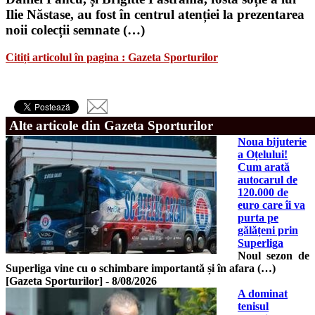
Ilie Năstase, au fost în centrul atenției la prezentarea
noii colecții semnate (…)
Citiți articolul în pagina : Gazeta Sporturilor
Alte articole din Gazeta Sporturilor
Noua bijuterie
a Oțelului!
Cum arată
autocarul de
120.000 de
euro care îi va
purta pe
gălățeni prin
Superliga
Noul sezon de
Superliga vine cu o schimbare importantă și în afara (…)
[Gazeta Sporturilor]
-
8/08/2026
A dominat
tenisul