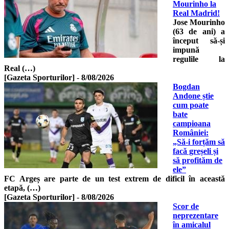
Mourinho la
Real Madrid!
Jose Mourinho
(63 de ani) a
început să-și
impună
regulile la
Real (…)
[Gazeta Sporturilor]
-
8/08/2026
Bogdan
Andone știe
cum poate
bate
campioana
României:
„Să-i forțăm să
facă greșeli și
să profităm de
ele”
FC Argeș are parte de un test extrem de dificil în această
etapă, (…)
[Gazeta Sporturilor]
-
8/08/2026
Scor de
neprezentare
în amicalul