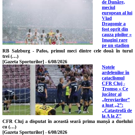
de Dunăre,
meciul
european al lui
Vlad
Dragomir a
fost oprit din
cauza ploilor »
Imagini rare
pe un stadion
RB Salzburg - Pafos, primul meci dintre cele două în turul
trei (…)
[Gazeta Sporturilor]
-
6/08/2026
Notele
ardelenilor în
cataclismul
CFR Cluj -
Tromso » Ce
jucător al
„feroviarilor”
a luat „2”:
„Catastrofă de
la A la Z”
CFR Cluj a disputat în această seară prima manșă a duelului
cu (…)
[Gazeta Sporturilor]
-
6/08/2026