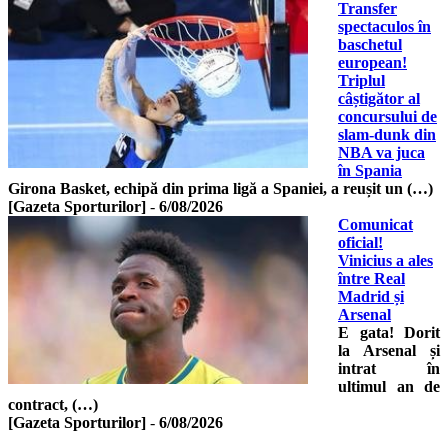
Transfer
spectaculos în
baschetul
european!
Triplul
câștigător al
concursului de
slam-dunk din
NBA va juca
în Spania
Girona Basket, echipă din prima ligă a Spaniei, a reușit un (…)
[Gazeta Sporturilor]
-
6/08/2026
Comunicat
oficial!
Vinicius a ales
între Real
Madrid și
Arsenal
E gata! Dorit
la Arsenal și
intrat în
ultimul an de
contract, (…)
[Gazeta Sporturilor]
-
6/08/2026