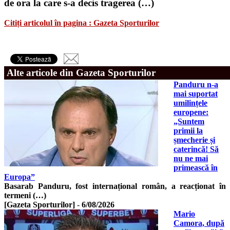
de ora la care s-a decis tragerea (…)
Citiți articolul în pagina : Gazeta Sporturilor
Alte articole din Gazeta Sporturilor
Panduru n-a
mai suportat
umilințele
europene:
„Suntem
primii la
șmecherie și
caterincă! Să
nu ne mai
primească în
Europa”
Basarab Panduru, fost internațional român, a reacționat în
termeni (…)
[Gazeta Sporturilor]
-
6/08/2026
Mario
Camora, după