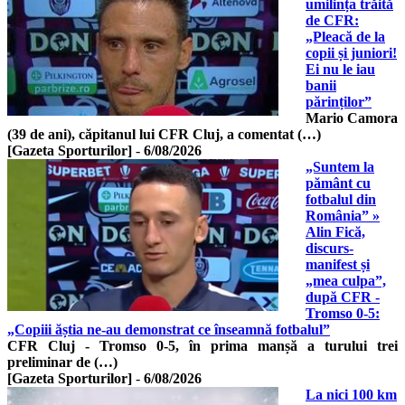
umilința trăită
de CFR:
„Pleacă de la
copii și juniori!
Ei nu le iau
banii
părinților”
Mario Camora
(39 de ani), căpitanul lui CFR Cluj, a comentat (…)
[Gazeta Sporturilor]
-
6/08/2026
„Suntem la
pământ cu
fotbalul din
România” »
Alin Fică,
discurs-
manifest și
„mea culpa”,
după CFR -
Tromso 0-5:
„Copiii ăștia ne-au demonstrat ce înseamnă fotbalul”
CFR Cluj - Tromso 0-5, în prima manșă a turului trei
preliminar de (…)
[Gazeta Sporturilor]
-
6/08/2026
La nici 100 km