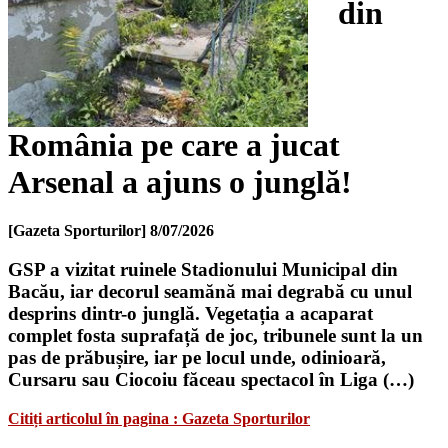
din
România pe care a jucat
Arsenal a ajuns o junglă!
[Gazeta Sporturilor]
8/07/2026
GSP a vizitat ruinele Stadionului Municipal din
Bacău, iar decorul seamănă mai degrabă cu unul
desprins dintr-o junglă. Vegetația a acaparat
complet fosta suprafață de joc, tribunele sunt la un
pas de prăbușire, iar pe locul unde, odinioară,
Cursaru sau Ciocoiu făceau spectacol în Liga (…)
Citiți articolul în pagina : Gazeta Sporturilor