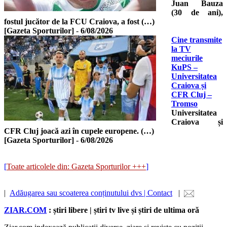
Juan Bauza
(30 de ani),
fostul jucător de la FCU Craiova, a fost (…)
[Gazeta Sporturilor]
-
6/08/2026
Cine transmite
la TV
meciurile
KuPS –
Universitatea
Craiova și
CFR Cluj –
Tromso
Universitatea
Craiova și
CFR Cluj joacă azi în cupele europene. (…)
[Gazeta Sporturilor]
-
6/08/2026
[
Toate articolele din: Gazeta Sporturilor +++
]
|
Adăugarea sau scoaterea conținutului dvs | Contact
|
ZIAR.COM
: știri libere | știri tv live și știri de ultima oră