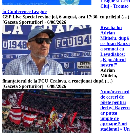
League și CFR
Cluj - Tromso
în Conference League
GSP Live Special revine joi, 6 august, ora 17:30, cu prilejul (…)
[Gazeta Sporturilor]
-
6/08/2026
Reacția lui
Adrian
Mititelu, după
ce Juan Bauza
a semnat cu
Levadiakos:
„E jucătorul
nostru!”
Adrian
Mititelu,
finanțatorul de la FCU Craiova, a reacționat după (…)
[Gazeta Sporturilor]
-
6/08/2026
Număr-record
de cereri de
bilete pentru
derby! Bayern
ar putea
umple de
aproape 5 ori
stadionul » Un