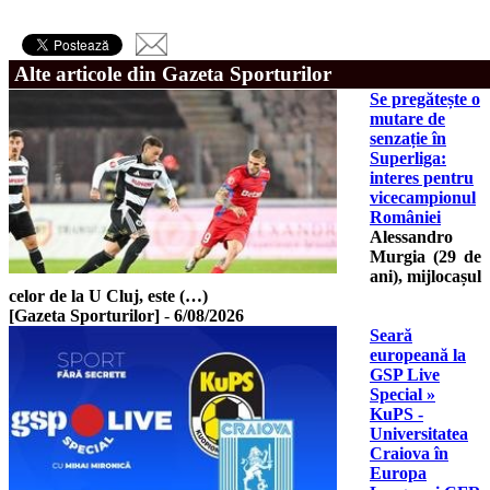
Alte articole din Gazeta Sporturilor
Se pregătește o
mutare de
senzație în
Superliga:
interes pentru
vicecampionul
României
Alessandro
Murgia (29 de
ani), mijlocașul
celor de la U Cluj, este (…)
[Gazeta Sporturilor]
-
6/08/2026
Seară
europeană la
GSP Live
Special »
KuPS -
Universitatea
Craiova în
Europa