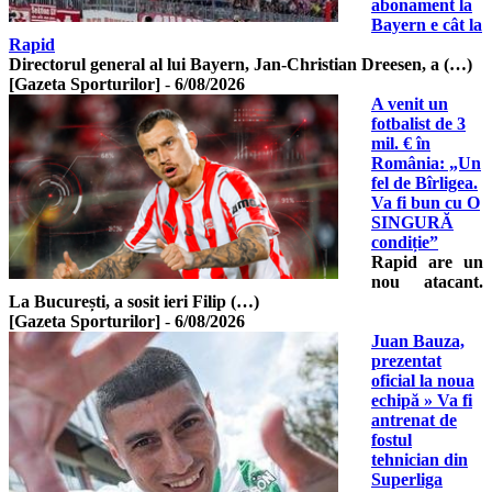
abonament la
Bayern e cât la
Rapid
Directorul general al lui Bayern, Jan-Christian Dreesen, a (…)
[Gazeta Sporturilor]
-
6/08/2026
A venit un
fotbalist de 3
mil. € în
România: „Un
fel de Bîrligea.
Va fi bun cu O
SINGURĂ
condiție”
Rapid are un
nou atacant.
La București, a sosit ieri Filip (…)
[Gazeta Sporturilor]
-
6/08/2026
Juan Bauza,
prezentat
oficial la noua
echipă » Va fi
antrenat de
fostul
tehnician din
Superliga