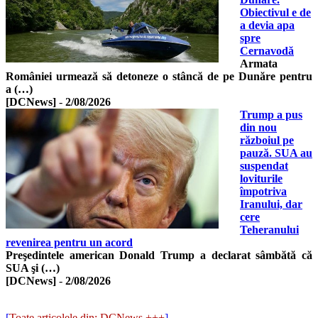
Obiectivul e de
a devia apa
spre
Cernavodă
Armata
României urmează să detoneze o stâncă de pe Dunăre pentru
a (…)
[DCNews]
-
2/08/2026
Trump a pus
din nou
războiul pe
pauză. SUA au
suspendat
loviturile
împotriva
Iranului, dar
cere
Teheranului
revenirea pentru un acord
Preşedintele american Donald Trump a declarat sâmbătă că
SUA şi (…)
[DCNews]
-
2/08/2026
[
Toate articolele din: DCNews +++
]