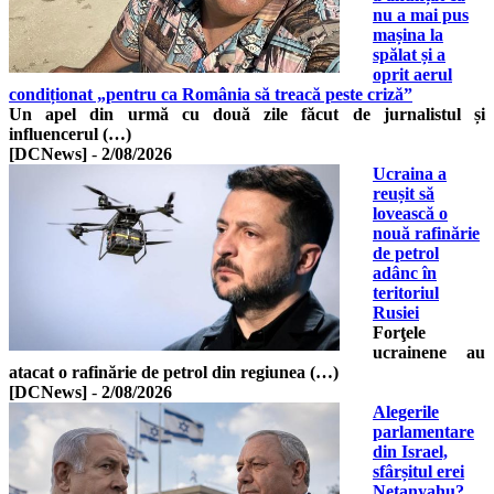
nu a mai pus
mașina la
spălat și a
oprit aerul
condiționat „pentru ca România să treacă peste criză”
Un apel din urmă cu două zile făcut de jurnalistul și
influencerul (…)
[DCNews]
-
2/08/2026
Ucraina a
reușit să
lovească o
nouă rafinărie
de petrol
adânc în
teritoriul
Rusiei
Forţele
ucrainene au
atacat o rafinărie de petrol din regiunea (…)
[DCNews]
-
2/08/2026
Alegerile
parlamentare
din Israel,
sfârșitul erei
Netanyahu?