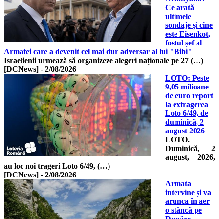
Ce arată
ultimele
sondaje și cine
este Eisenkot,
fostul șef al
Armatei care a devenit cel mai dur adversar al lui "Bibi"
Israelienii urmează să organizeze alegeri naționale pe 27 (…)
[DCNews]
-
2/08/2026
LOTO: Peste
9,05 milioane
de euro report
la extragerea
Loto 6/49, de
duminică, 2
august 2026
LOTO.
Duminică, 2
august, 2026,
au loc noi trageri Loto 6/49, (…)
[DCNews]
-
2/08/2026
Armata
intervine și va
arunca în aer
o stâncă pe
Dunăre.