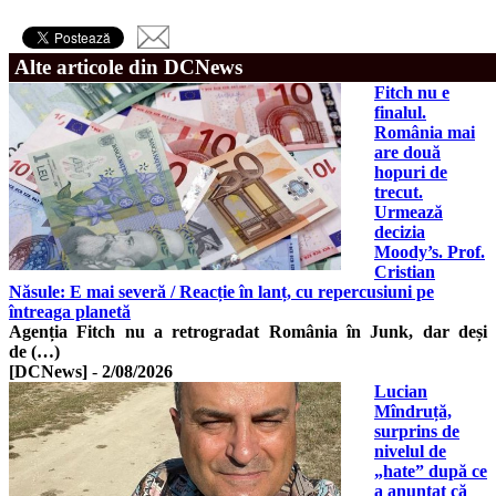
Alte articole din DCNews
Fitch nu e
finalul.
România mai
are două
hopuri de
trecut.
Urmează
decizia
Moody’s. Prof.
Cristian
Năsule: E mai severă / Reacție în lanț, cu repercusiuni pe
întreaga planetă
Agenția Fitch nu a retrogradat România în Junk, dar deși
de (…)
[DCNews]
-
2/08/2026
Lucian
Mîndruță,
surprins de
nivelul de
„hate” după ce
a anunțat că