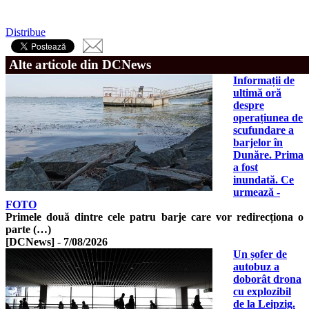
Distribue
Alte articole din DCNews
Informații de
ultimă oră
despre
operațiunea de
scufundare a
barjelor în
Dunăre. Prima
a fost
inundată. Ce
urmează -
FOTO
Primele două dintre cele patru barje care vor redirecționa o
parte (…)
[DCNews]
-
7/08/2026
Un șofer de
autobuz a
doborât drona
cu explozibil
de la Leipzig.