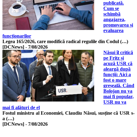
publicată.
Cum se
schimbă
angajarea,
promovarea și
evaluarea
funcționarilor
Legea 165/2026, care modifică radical regulile din Codul (…)
[DCNews]
-
7/08/2026
Năsui îl critică
pe Fritz și
acuză USR că
aleargă după
funcții: Aici a
fost o mare
greșeală. Când
Bolojan nu va
mai fi popular,
USR nu va
mai fi alături de el
Fostul ministru al Economiei, Claudiu Năsui, susține că USR s-
a (…)
[DCNews]
-
7/08/2026