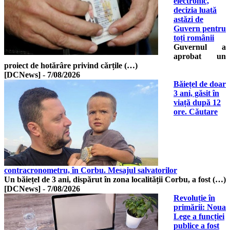
electronic,
decizia luată
astăzi de
Guvern pentru
toți românii
Guvernul a
aprobat un
proiect de hotărâre privind cărțile (…)
[DCNews]
-
7/08/2026
Băiețel de doar
3 ani, găsit în
viață după 12
ore. Căutare
contracronometru, în Corbu. Mesajul salvatorilor
Un băiețel de 3 ani, dispărut în zona localității Corbu, a fost (…)
[DCNews]
-
7/08/2026
Revoluție în
primării: Noua
Lege a funcției
publice a fost