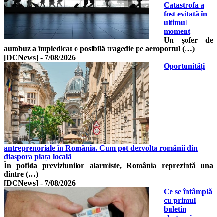
Catastrofa a
fost evitată în
ultimul
moment
Un șofer de
autobuz a împiedicat o posibilă tragedie pe aeroportul (…)
[DCNews]
-
7/08/2026
Oportunități
antreprenoriale în România. Cum pot dezvolta românii din
diaspora piața locală
În pofida previziunilor alarmiste, România reprezintă una
dintre (…)
[DCNews]
-
7/08/2026
Ce se întâmplă
cu primul
buletin