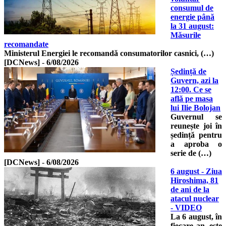
consumul de
energie până
la 31 august:
Măsurile
recomandate
Ministerul Energiei le recomandă consumatorilor casnici, (…)
[DCNews]
-
6/08/2026
Ședință de
Guvern, azi la
12:00. Ce se
află pe masa
lui Ilie Bolojan
Guvernul se
reunește joi în
ședință pentru
a aproba o
serie de (…)
[DCNews]
-
6/08/2026
6 august - Ziua
Hiroshima, 81
de ani de la
atacul nuclear
- VIDEO
La 6 august, în
fiecare an, este