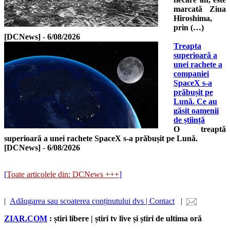
marcată Ziua
Hiroshima,
prin (…)
[DCNews]
-
6/08/2026
Treapta
superioară a
unei rachete a
companiei
SpaceX s-a
prăbușit pe
Lună. Ce au
găsit oamenii
de știință
O treaptă
superioară a unei rachete SpaceX s-a prăbușit pe Lună.
[DCNews]
-
6/08/2026
[
Toate articolele din: DCNews +++
]
|
Adăugarea sau scoaterea conținutului dvs | Contact
|
ZIAR.COM
: știri libere | știri tv live și știri de ultima oră