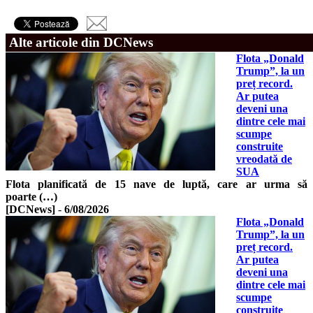
Alte articole din DCNews
Flota „Donald
Trump”, la un
preț record.
Ar putea
deveni una
dintre cele mai
scumpe
construite
vreodată de
SUA
Flota planificată de 15 nave de luptă, care ar urma să
poarte (…)
[DCNews]
-
6/08/2026
Flota „Donald
Trump”, la un
preț record.
Ar putea
deveni una
dintre cele mai
scumpe
construite