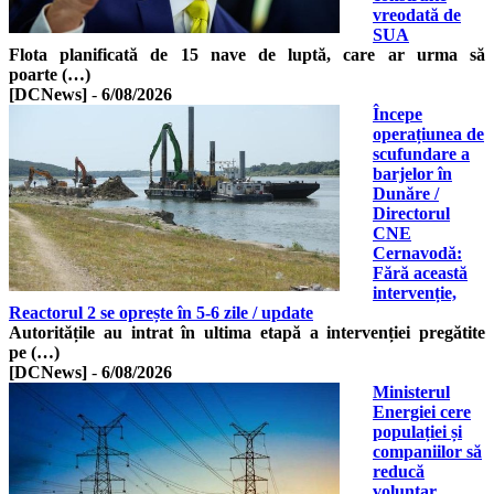
vreodată de
SUA
Flota planificată de 15 nave de luptă, care ar urma să
poarte (…)
[DCNews]
-
6/08/2026
Începe
operațiunea de
scufundare a
barjelor în
Dunăre /
Directorul
CNE
Cernavodă:
Fără această
intervenție,
Reactorul 2 se oprește în 5-6 zile / update
Autoritățile au intrat în ultima etapă a intervenției pregătite
pe (…)
[DCNews]
-
6/08/2026
Ministerul
Energiei cere
populației și
companiilor să
reducă
voluntar