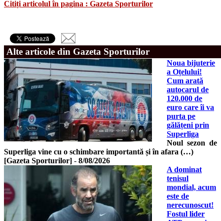
Citiți articolul în pagina : Gazeta Sporturilor
Alte articole din Gazeta Sporturilor
Noua bijuterie
a Oțelului!
Cum arată
autocarul de
120.000 de
euro care îi va
purta pe
gălățeni prin
Superliga
Noul sezon de
Superliga vine cu o schimbare importantă și în afara (…)
[Gazeta Sporturilor]
-
8/08/2026
A dominat
tenisul
mondial, acum
este de
nerecunoscut!
Fostul lider