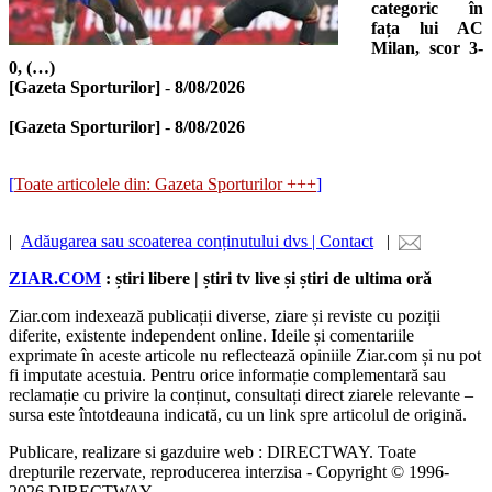
categoric în
fața lui AC
Milan, scor 3-
0, (…)
[Gazeta Sporturilor]
-
8/08/2026
[Gazeta Sporturilor]
-
8/08/2026
[
Toate articolele din: Gazeta Sporturilor +++
]
|
Adăugarea sau scoaterea conținutului dvs | Contact
|
ZIAR.COM
: știri libere | știri tv live și știri de ultima oră
Ziar.com indexează publicații diverse, ziare și reviste cu poziții
diferite, existente independent online. Ideile și comentariile
exprimate în aceste articole nu reflectează opiniile Ziar.com și nu pot
fi imputate acestuia. Pentru orice informație complementară sau
reclamație cu privire la conținut, consultați direct ziarele relevante –
sursa este întotdeauna indicată, cu un link spre articolul de origină.
Publicare, realizare si gazduire web : DIRECTWAY. Toate
drepturile rezervate, reproducerea interzisa - Copyright © 1996-
2026 DIRECTWAY