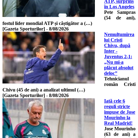
ATP, surprins
în Los Angeles
Pete Sampras
(54 de ani),
fostul lider mondial ATP și câștigător a (…)
[Gazeta Sporturilor]
-
8/08/2026
Nemulțumirea
lui Cristi
Chivu, după
Inter -
Juventus 2-1:
„Nu mi-a
plăcut absolut
deloc”
Tehnicianul
român Cristi
Chivu (45 de ani) a analizat ultimul (…)
[Gazeta Sporturilor]
-
8/08/2026
Iată cele 6
reguli stricte
impuse de Jose
Mourinho la
Real Madrid!
Jose Mourinho
(63 de ani) a