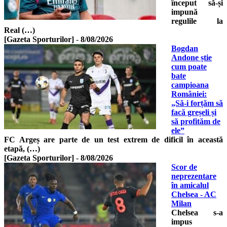
început să-și
impună
regulile la
Real (…)
[Gazeta Sporturilor]
-
8/08/2026
Bogdan
Andone știe
cum poate
bate
campioana
României:
„Să-i forțăm să
facă greșeli și
să profităm de
ele”
FC Argeș are parte de un test extrem de dificil în această
etapă, (…)
[Gazeta Sporturilor]
-
8/08/2026
Scor de
neprezentare
în amicalul
Chelsea - AC
Milan
Chelsea s-a
impus