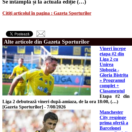
Se întâmplă și la actuala ediție (…)
Citiți articolul în pagina : Gazeta Sporturilor
Alte articole din Gazeta Sporturilor
Vineri începe
etapa #2 din
Liga 2 cu
Unirea
Slobozia -
Gloria Bistrița
» Programul
complet +
Clasamentul
Etapa #2 din
Liga 2 debutează vineri după-amiaza, de la ora 18:00, (…)
[Gazeta Sporturilor]
-
7/08/2026
Manchester
City respinge
prima ofertă a
Barcelonei