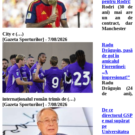
pentru Rodri!
Rodri (30 de
ani) mai are
un an de
contract, dar
Manchester
City e (…)
[Gazeta Sporturilor]
-
7/08/2026
Radu
Drăgușin, pasă
de gol în
amicalul
Fiorentinei:
„A
impresionat!”
Radu
Drăgușin (24
de ani),
internaționalul român trimis de (…)
[Gazeta Sporturilor]
-
7/08/2026
De ce
directorul GSP
e mai supărat
pe
Universitatea