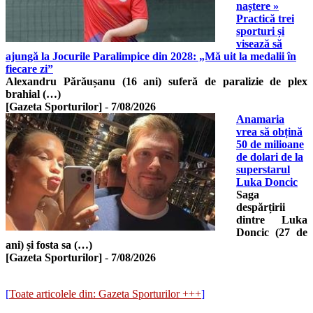
naștere »
Practică trei
sporturi și
visează să
ajungă la Jocurile Paralimpice din 2028: „Mă uit la medalii în
fiecare zi”
Alexandru Părăușanu (16 ani) suferă de paralizie de plex
brahial (…)
[Gazeta Sporturilor]
-
7/08/2026
Anamaria
vrea să obțină
50 de milioane
de dolari de la
superstarul
Luka Doncic
Saga
despărțirii
dintre Luka
Doncic (27 de
ani) și fosta sa (…)
[Gazeta Sporturilor]
-
7/08/2026
[
Toate articolele din: Gazeta Sporturilor +++
]