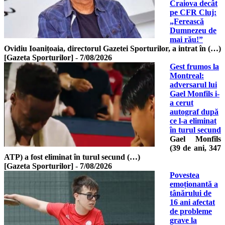
Craiova decât
pe CFR Cluj:
„Ferească
Dumnezeu de
mai rău!”
Ovidiu Ioanițoaia, directorul Gazetei Sporturilor, a intrat în (…)
[Gazeta Sporturilor]
-
7/08/2026
Gest frumos la
Montreal:
adversarul lui
Gael Monfils i-
a cerut
autograf după
ce l-a eliminat
în turul secund
Gael Monfils
(39 de ani, 347
ATP) a fost eliminat în turul secund (…)
[Gazeta Sporturilor]
-
7/08/2026
Povestea
emoționantă a
tânărului de
16 ani afectat
de probleme
grave la