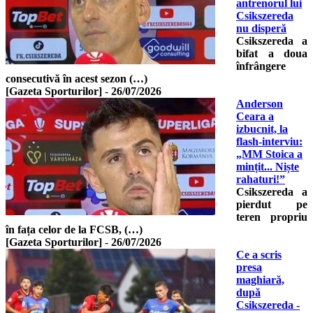
antrenorul lui
Csikszereda
nu disperă
Csikszereda a
bifat a doua
înfrângere
consecutivă în acest sezon (…)
[Gazeta Sporturilor]
-
26/07/2026
Anderson
Ceara a
izbucnit, la
flash-interviu:
„MM Stoica a
mințit... Niște
rahaturi!”
Csikszereda a
pierdut pe
teren propriu
în fața celor de la FCSB, (…)
[Gazeta Sporturilor]
-
26/07/2026
Ce a scris
presa
maghiară,
după
Csikszereda -