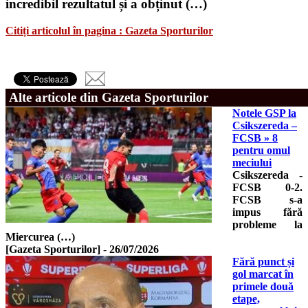
incredibil rezultatul și a obținut (…)
Citiți articolul în pagina : Gazeta Sporturilor
Alte articole din Gazeta Sporturilor
Notele GSP la
Csikszereda –
FCSB » 8
pentru omul
meciului
Csikszereda -
FCSB 0-2.
FCSB s-a
impus fără
probleme la
Miercurea (…)
[Gazeta Sporturilor]
-
26/07/2026
Fără punct și
gol marcat în
primele două
etape,