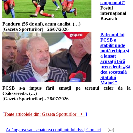
campionat!”
Fostul
internațional
Basarab
Panduru (56 de ani), acum analist, (…)
[Gazeta Sporturilor]
-
26/07/2026
Patronul lui
FCSB a
stabilit unde
mută echipa și
a lansat
acuzații fără
precedent: „Să
dea socoteală
Statului
Major!”
FCSB s-a impus fără emoții pe terenul celor de la
Csikszereda, (…)
[Gazeta Sporturilor]
-
26/07/2026
[
Toate articolele din: Gazeta Sporturilor +++
]
|
Adăugarea sau scoaterea conținutului dvs | Contact
|