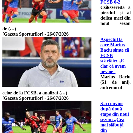
FCSB 0-2
Csikszereda a
pierdut și al
doilea meci din
noul sezon
de (…)
[Gazeta Sporturilor]
-
26/07/2026
Aspectul la
care Marius
Baciu simte că
FCSB
scârțâie: „E
clar că avem
nevoie”
Marius Baciu
(51 de ani),
antrenorul
celor de la FCSB, a analizat (…)
[Gazeta Sporturilor]
-
26/07/2026
S-a convins
după două
etape din noul
sezon: „Cea
mai slăbuță
din