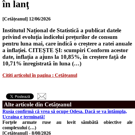
în lanţ
[Cetățeanul]
12/06/2026
Institutul Național de Statistică a publicat datele
privind evoluția indicelui prețurilor de consum
pentru luna mai, care indică o creștere a ratei anuale
a inflației. CITEŞTE ŞI: scumpiri Conform acestor
date, inflația a ajuns la 10,85%, în creștere față de
10,71% înregistrată în luna (…)
Citiți articolul în pagina : Cetățeanul
Alte articole din Cetățeanul
Rusia confirmă că vrea să ocupe Odesa. Dacă se va întâmpla,
Ucraina e terminată!
Forţele armate ruse au lovit sâmbătă obiective ale
complexului (…)
[Cetățeanul]
-
8/08/2026