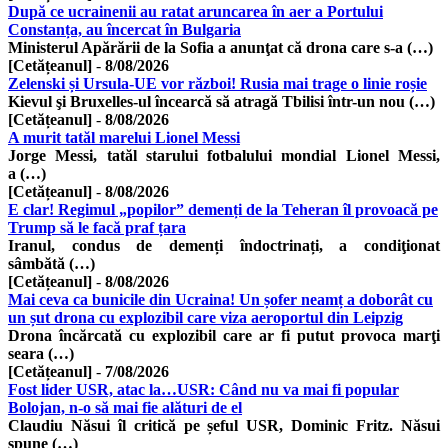
După ce ucrainenii au ratat aruncarea în aer a Portului
Constanța, au încercat în Bulgaria
Ministerul Apărării de la Sofia a anunţat că drona care s-a (…)
[Cetățeanul]
-
8/08/2026
Zelenski și Ursula-UE vor război! Rusia mai trage o linie roșie
Kievul şi Bruxelles-ul încearcă să atragă Tbilisi într-un nou (…)
[Cetățeanul]
-
8/08/2026
A murit tatăl marelui Lionel Messi
Jorge Messi, tatăl starului fotbalului mondial Lionel Messi,
a (…)
[Cetățeanul]
-
8/08/2026
E clar! Regimul „popilor” demenți de la Teheran îl provoacă pe
Trump să le facă praf țara
Iranul, condus de demenți îndoctrinați, a condiţionat
sâmbătă (…)
[Cetățeanul]
-
8/08/2026
Mai ceva ca bunicile din Ucraina! Un șofer neamț a doborât cu
un șut drona cu explozibil care viza aeroportul din Leipzig
Drona încărcată cu explozibil care ar fi putut provoca marţi
seara (…)
[Cetățeanul]
-
7/08/2026
Fost lider USR, atac la…USR: Când nu va mai fi popular
Bolojan, n-o să mai fie alături de el
Claudiu Năsui îl critică pe șeful USR, Dominic Fritz. Năsui
spune (…)