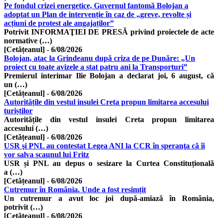
Pe fondul crizei energetice, Guvernul fantomă Bolojan a
adoptat un Plan de intervenție în caz de „greve, revolte și
acțiuni de protest ale angajaților”
Potrivit INFORMAŢIEI DE PRESĂ privind proiectele de acte
normative (…)
[Cetățeanul]
-
6/08/2026
Bolojan, atac la Grindeanu după criza de pe Dunăre: „Un
proiect cu toate avizele a stat patru ani la Transporturi”
Premierul interimar Ilie Bolojan a declarat joi, 6 august, că
un (…)
[Cetățeanul]
-
6/08/2026
Autoritățile din vestul insulei Creta propun limitarea accesului
turiștilor
Autoritățile din vestul insulei Creta propun limitarea
accesului (…)
[Cetățeanul]
-
6/08/2026
USR şi PNL au contestat Legea ANI la CCR în speranţa că îi
vor salva scaunul lui Fritz
USR și PNL au depus o sesizare la Curtea Constituțională
a (…)
[Cetățeanul]
-
6/08/2026
Cutremur în România. Unde a fost resimțit
Un cutremur a avut loc joi după-amiază în România,
potrivit (…)
[Cetățeanul]
-
6/08/2026