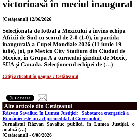
victorioasă în meciul inaugural
[Cetățeanul]
12/06/2026
Selecţionata de fotbal a Mexicului a învins echipa
Africii de Sud cu scorul de 2-0 (1-0), în partida
inaugurală a Cupei Mondiale 2026 (11 iunie-19
iulie), joi, pe Mexico City Stadium din Ciudad de
Mexico, în Grupa A a turneului găzduit de Mexic,
SUA şi Canada. Selecţionerul echipei de (…)
Citiți articolul în pagina : Cetățeanul
Alte articole din Cetățeanul
Răzvan Savaliuc, în Lumea Justiției: „Sabotarea energetică a
României este un act premeditat al Guvernului”
Jurnalistul Răzvan Savaliuc publică, în Lumea Justiției, o
analiză (…)
[Cetățeanul]
-
6/08/2026