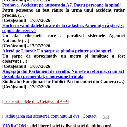
Prahova. Accident pe autostrada A7. Patru persoane la spital!
Patru persoane au fost rănite în urma unui accident rutier
produs, (…)
[Cetățeanul]
-
17/07/2026
Hackerii vând datele furate de la cadastru. Amenință că șterg și
copiile de rezervă
Un atac cibernetic care a paralizat sistemele Agenției
Naționale (…)
[Cetățeanul]
-
17/07/2026
Alertă pe Litoral: Un şarpe se plimba printre şezbonguri
Un șarpe de aproximativ un metru și jumătate a fost
observat (…)
[Cetățeanul]
-
17/07/2026
Angajaţii din Parlament de revoltă: Nu este o reformă, ci un act
de sabotaj premeditat, o agresiune brutală
Sindicatul Funcţionarilor Publici Parlamentari din Camera (…)
[Cetățeanul]
-
17/07/2026
[
Toate articolele din: Cetățeanul +++
]
|
Adăugarea sau scoaterea conținutului dvs | Contact
|
ZIAR.COM
: știri libere | știri tv live și știri de ultima oră