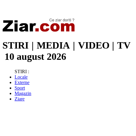
Stiri de ultima oră | Ultimele ştiri | Presa online | Stiri libere
STIRI
|
MEDIA
|
VIDEO
|
TV
10 august 2026
STIRI :
Locale
Externe
Sport
Magazin
Ziare