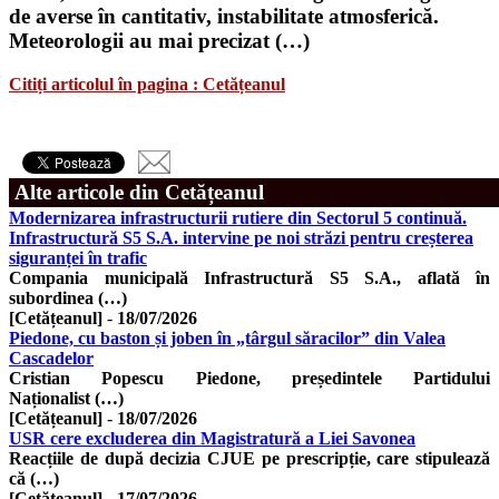
de averse în cantitativ, instabilitate atmosferică.
Meteorologii au mai precizat (…)
Citiți articolul în pagina : Cetățeanul
Alte articole din Cetățeanul
Modernizarea infrastructurii rutiere din Sectorul 5 continuă.
Infrastructură S5 S.A. intervine pe noi străzi pentru creșterea
siguranței în trafic
Compania municipală Infrastructură S5 S.A., aflată în
subordinea (…)
[Cetățeanul]
-
18/07/2026
Piedone, cu baston și joben în „târgul săracilor” din Valea
Cascadelor
Cristian Popescu Piedone, președintele Partidului
Naționalist (…)
[Cetățeanul]
-
18/07/2026
USR cere excluderea din Magistratură a Liei Savonea
Reacțiile de după decizia CJUE pe prescripție, care stipulează
că (…)
[Cetățeanul]
-
17/07/2026