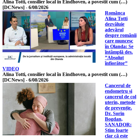
Alina Totti, consilier local în Eindhoven, a povestit cum (…)
[DCNews]
-
6/08/2026
Românca
Alina Totti
dezvăluie
adevărul
despre românii
care muncesc
în Olanda: Se
întâmplă des.
”Absolut
înfiorător”
VIDEO
Alina Totti, consilier local în Eindhoven, a povestit cum (…)
[DCNews]
-
6/08/2026
Cancerul de
endometru și
cancerul de col
uterin, metode
de prevenție.
Dr. Sorin
Bogdan,
SANADOR:
Știm foarte
clar că este