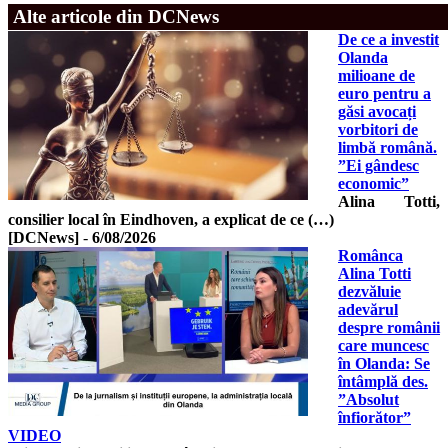
Alte articole din DCNews
De ce a investit
Olanda
milioane de
euro pentru a
găsi avocați
vorbitori de
limbă română.
”Ei gândesc
economic”
Alina Totti,
consilier local în Eindhoven, a explicat de ce (…)
[DCNews]
-
6/08/2026
Românca
Alina Totti
dezvăluie
adevărul
despre românii
care muncesc
în Olanda: Se
întâmplă des.
”Absolut
înfiorător”
VIDEO