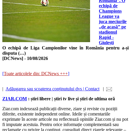
România”. O
echipă de
Champions
League va
juca meciurile
„de acasă” pe
stadionul
Rapid -
Giulești
O echipă de Liga Campionilor vine în România pentru a-și
disputa (…)
[DCNews]
-
10/08/2026
[
Toate articolele din: DCNews +++
]
|
Adăugarea sau scoaterea conținutului dvs | Contact
|
ZIAR.COM
: știri libere | știri tv live și știri de ultima oră
Ziar.com indexează publicații diverse, ziare și reviste cu poziții
diferite, existente independent online. Ideile și comentariile
exprimate în aceste articole nu reflectează opiniile Ziar.com și nu pot
fi imputate acestuia. Pentru orice informație complementară sau
reclamație cu privire la conținut, consultați direct ziarele relevante –