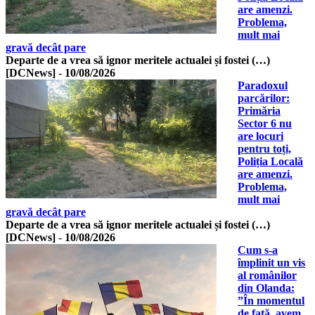
are amenzi.
Problema,
mult mai
gravă decât pare
Departe de a vrea să ignor meritele actualei și fostei (…)
[DCNews]
-
10/08/2026
Paradoxul
parcărilor:
Primăria
Sector 6 nu
are locuri
pentru toți,
Poliția Locală
are amenzi.
Problema,
mult mai
gravă decât pare
Departe de a vrea să ignor meritele actualei și fostei (…)
[DCNews]
-
10/08/2026
Cum s-a
împlinit un vis
al românilor
din Olanda:
”În momentul
de față, avem