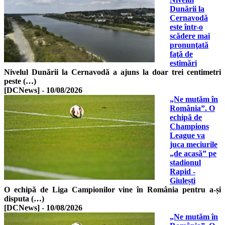
Dunării la
Cernavodă
este într-o
scădere mai
pronunţată
faţă de
estimări
Nivelul Dunării la Cernavodă a ajuns la doar trei centimetri
peste (…)
[DCNews]
-
10/08/2026
„Ne mutăm în
România”. O
echipă de
Champions
League va
juca meciurile
„de acasă” pe
stadionul
Rapid -
Giulești
O echipă de Liga Campionilor vine în România pentru a-și
disputa (…)
[DCNews]
-
10/08/2026
„Ne mutăm în