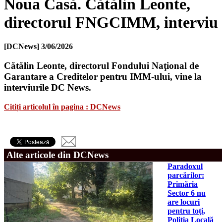
Noua Casă. Cătălin Leonte,
directorul FNGCIMM, interviu
[DCNews]
3/06/2026
Cătălin Leonte, directorul Fondului Naţional de
Garantare a Creditelor pentru IMM-ului, vine la
interviurile DC News.
Citiți articolul în pagina : DCNews
Alte articole din DCNews
Paradoxul
parcărilor:
Primăria
Sector 6 nu
are locuri
pentru toți,
Poliția Locală