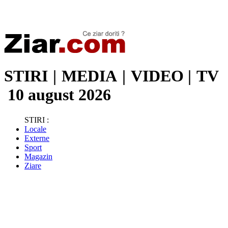
Stiri de ultima oră | Ultimele ştiri | Presa online | Stiri libere
STIRI
|
MEDIA
|
VIDEO
|
TV
10 august 2026
STIRI :
Locale
Externe
Sport
Magazin
Ziare