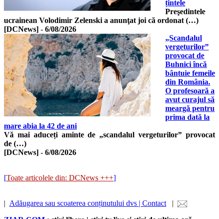
țintele
Preşedintele
ucrainean Volodimir Zelenski a anunţat joi că ordonat (…)
[DCNews]
-
6/08/2026
„Scandalul
vergeturilor”
provocat de
Buhnici încă
bântuie femeile
din România.
O profesoară a
avut curajul să
meargă pentru
prima dată la
mare abia la 42 de ani
Vă mai aduceți aminte de „scandalul vergeturilor” provocat
de (…)
[DCNews]
-
6/08/2026
[
Toate articolele din: DCNews +++
]
|
Adăugarea sau scoaterea conținutului dvs | Contact
|