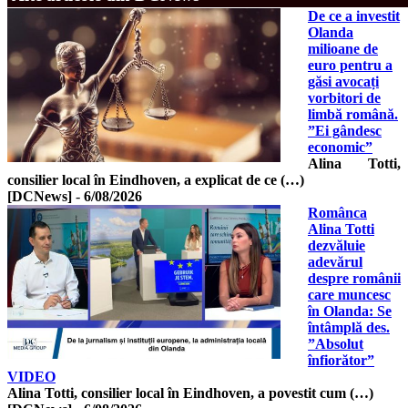
De ce a investit
Olanda
milioane de
euro pentru a
găsi avocați
vorbitori de
limbă română.
”Ei gândesc
economic”
Alina Totti,
consilier local în Eindhoven, a explicat de ce (…)
[DCNews]
-
6/08/2026
Românca
Alina Totti
dezvăluie
adevărul
despre românii
care muncesc
în Olanda: Se
întâmplă des.
”Absolut
înfiorător”
VIDEO
Alina Totti, consilier local în Eindhoven, a povestit cum (…)