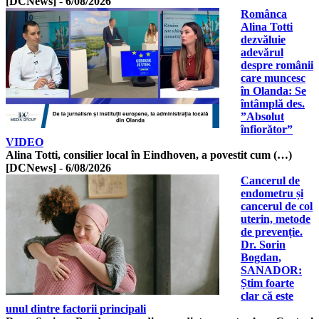
[DCNews]
-
6/08/2026
Românca
Alina Totti
dezvăluie
adevărul
despre românii
care muncesc
în Olanda: Se
întâmplă des.
”Absolut
înfiorător”
VIDEO
Alina Totti, consilier local în Eindhoven, a povestit cum (…)
[DCNews]
-
6/08/2026
Cancerul de
endometru și
cancerul de col
uterin, metode
de prevenție.
Dr. Sorin
Bogdan,
SANADOR:
Știm foarte
clar că este
unul dintre factorii principali