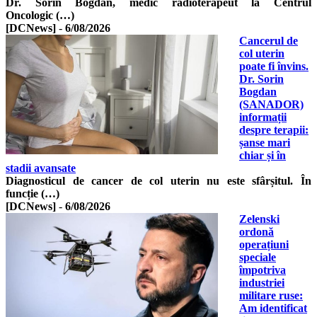
Dr. Sorin Bogdan, medic radioterapeut la Centrul
Oncologic (…)
[DCNews]
-
6/08/2026
Cancerul de
col uterin
poate fi învins.
Dr. Sorin
Bogdan
(SANADOR)
informații
despre terapii:
șanse mari
chiar și în
stadii avansate
Diagnosticul de cancer de col uterin nu este sfârșitul. În
funcție (…)
[DCNews]
-
6/08/2026
Zelenski
ordonă
operațiuni
speciale
împotriva
industriei
militare ruse:
Am identificat